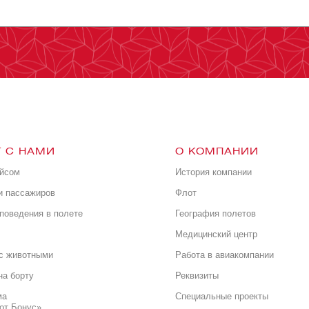
 С НАМИ
О КОМПАНИИ
ейсом
История компании
и пассажиров
Флот
поведения в полете
География полетов
Медицинский центр
с животными
Работа в авиакомпании
на борту
Реквизиты
ма
Специальные проекты
от Бонус»