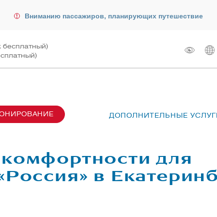
Вниманию пассажиров, планирующих путешествие
к бесплатный)
есплатный)
РОНИРОВАНИЕ
ДОПОЛНИТЕЛЬНЫЕ УСЛУГ
сах SU6001-6999
лот
ые перевозки
 рейсом
 комфортности для
чартера
жирам
«Россия» в Екатерин
ту