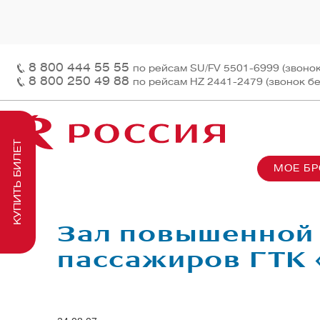
8 800 444 55 55
по рейсам SU/FV 5501-6999 (звоно
8 800 250 49 88
по рейсам HZ 2441-2479 (звонок б
КУПИТЬ БИЛЕТ
МОЕ Б
О нас
На рей
Наш ф
Информация и контакты
Грузов
Перед
Зал повышенной
Заказ 
Пасса
пассажиров ГТК 
На бор