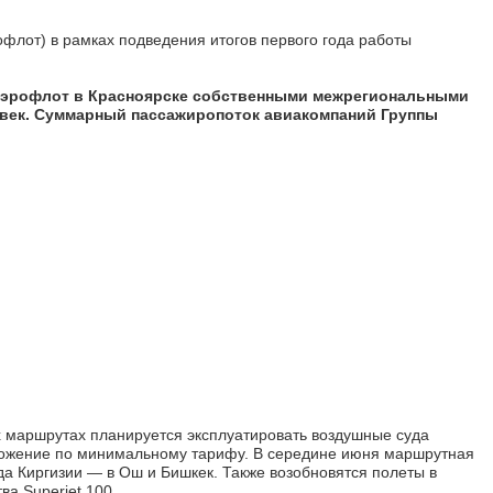
лот) в рамках подведения итогов первого года работы
 Аэрофлот в Красноярске собственными межрегиональными
овек. Суммарный пассажиропоток авиакомпаний Группы
ых маршрутах планируется эксплуатировать воздушные суда
дложение по минимальному тарифу. В середине июня маршрутная
да Киргизии — в Ош и Бишкек. Также возобновятся полеты в
а Superjet 100.