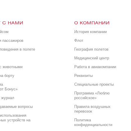
 С НАМИ
О КОМПАНИИ
ейсом
История компании
и пассажиров
Флот
поведения в полете
География полетов
Медицинский центр
с животными
Работа в авиакомпании
на борту
Реквизиты
ма
Специальные проекты
от Бонус»
Программа «Люблю
 журнал
российское»
даваемые вопросы
Правила воздушных
перевозок
использования
ных устройств на
Политика
конфиденциальности