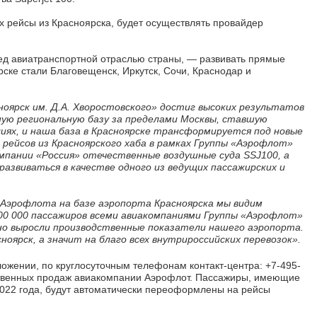
 рейсы из Красноярска, будет осуществлять провайдер
ред авиатранспортной отраслью страны, — развивать прямые
ке стали Благовещенск, Иркутск, Сочи, Краснодар и
оярск им. Д.А. Хворостовского» достиг высоких результатов
ную региональную базу за пределами Москвы, ставшую
лиях, и наша база в Красноярске трансформируется под новые
 рейсов из Красноярского хаба в рамках Группы «Аэрофлот»
мпании «Россия» отечественные воздушные суда SSJ100, а
развиваться в качестве одного из ведущих пассажирских и
 Аэрофлота на базе аэропорта Красноярска мы видим
00 000 пассажиров всеми авиакомпаниями Группы «Аэрофлот»
но выросли производственные показатели нашего аэропорта.
рск, а значит на благо всех внутрироссийских перевозок».
ложении, по круглосуточным телефонам контакт-центра: +7-495-
обственных продаж авиакомпании Аэрофлот. Пассажиры, имеющие
022 года, будут автоматически переоформлены на рейсы