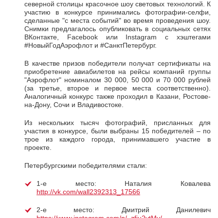
северной столицы красочное шоу световых технологий. К
участию в конкурсе принимались фотографии-селфи,
сделанные "с места событий" во время проведения шоу.
Снимки предлагалось опубликовать в социальных сетях
ВКонтакте, Facebook или Instagram с хэштегами
#НовыйГодАэрофлот и #СанктПетербург.
В качестве призов победители получат сертификаты на
приобретение авиабилетов на рейсы компаний группы
"Аэрофлот" номиналом 30 000, 50 000 и 70 000 рублей
(за третье, второе и первое места соответственно).
Аналогичный конкурс также проходил в Казани, Ростове-
на-Дону, Сочи и Владивостоке.
Из нескольких тысяч фотографий, присланных для
участия в конкурсе, были выбраны 15 победителей – по
трое из каждого города, принимавшего участие в
проекте.
Петербургскими победителями стали:
1-е место: Наталия Ковалева
http://vk.com/wall2392313_17566
2-е место: Дмитрий Данилевич
https://www.instagram.com/p/_zfiu2vtMv/