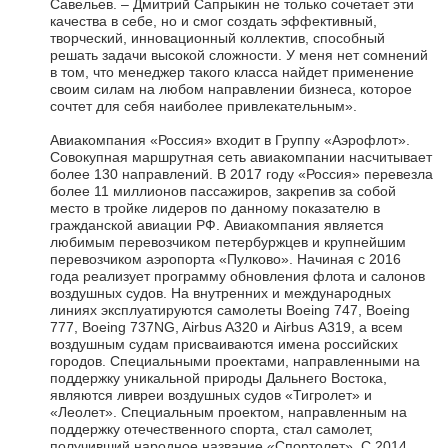
Савельев. – Дмитрий Сапрыкин не только сочетает эти
качества в себе, но и смог создать эффективный,
творческий, инновационный коллектив, способный
решать задачи высокой сложности. У меня нет сомнений
в том, что менеджер такого класса найдет применение
своим силам на любом направлении бизнеса, которое
сочтет для себя наиболее привлекательным».
Авиакомпания «Россия» входит в Группу «Аэрофлот».
Совокупная маршрутная сеть авиакомпании насчитывает
более 130 направлений. В 2017 году «Россия» перевезла
более 11 миллионов пассажиров, закрепив за собой
место в тройке лидеров по данному показателю в
гражданской авиации РФ. Авиакомпания является
любимым перевозчиком петербуржцев и крупнейшим
перевозчиком аэропорта «Пулково». Начиная с 2016
года реализует программу обновления флота и салонов
воздушных судов. На внутренних и международных
линиях эксплуатируются самолеты Boeing 747, Boeing
777, Boeing 737NG, Airbus A320 и Airbus А319, а всем
воздушным судам присваиваются имена российских
городов. Специальными проектами, направленными на
поддержку уникальной природы Дальнего Востока,
являются ливреи воздушных судов «Тигролет» и
«Леолет». Специальным проектом, направленным на
поддержку отечественного спорта, стал самолет,
получивший народное название «Спортолет». С 2014