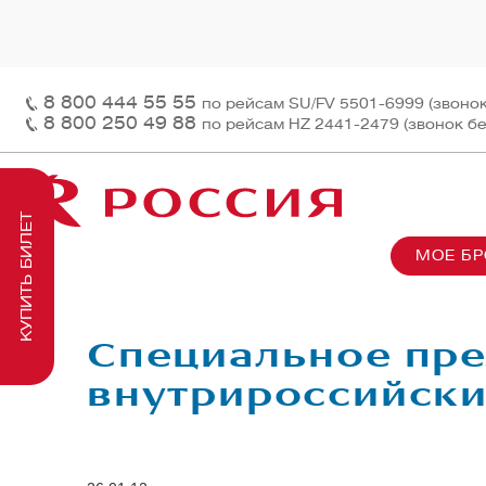
8 800 444 55 55
по рейсам SU/FV 5501-6999 (звоно
8 800 250 49 88
по рейсам HZ 2441-2479 (звонок б
КУПИТЬ БИЛЕТ
МОЕ Б
О нас
На рей
Наш ф
Информация и контакты
Грузов
Перед
Специальное пр
Заказ 
Пасса
внутрироссийски
На бор