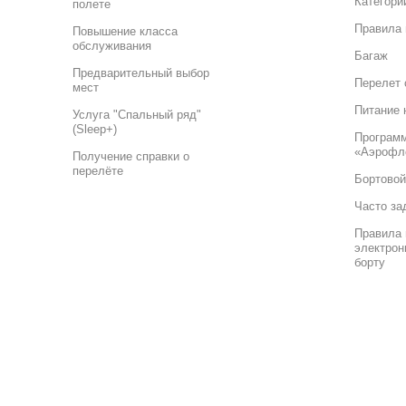
Категори
полете
Правила 
Повышение класса
обслуживания
Багаж
Предварительный выбор
Перелет 
мест
Питание 
Услуга "Спальный ряд"
(Sleep+)
Програм
«Аэрофл
Получение справки о
перелёте
Бортовой
Часто за
Правила 
электрон
борту