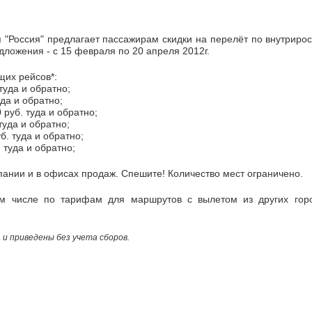
 "Россия" предлагает пассажирам скидки на перелёт по внутрир
едложения - с 15 февраля по 20 апреля 2012г.
их рейсов*:
 туда и обратно;
уда и обратно;
0 руб. туда и обратно;
 туда и обратно;
уб. туда и обратно;
. туда и обратно;
ании и в офисах продаж. Спешите! Количество мест ограничено.
 числе по тарифам для маршрутов с вылетом из других горо
и приведены без учета сборов.