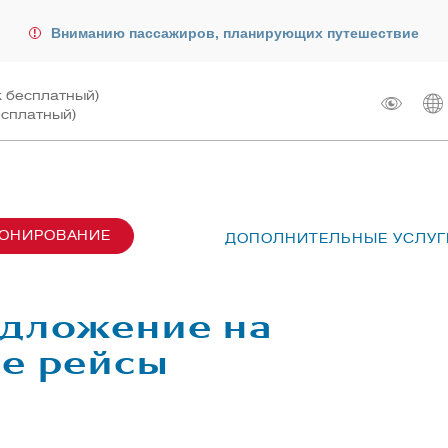
Вниманию пассажиров, планирующих путешествие
к бесплатный)
есплатный)
РОНИРОВАНИЕ
ДОПОЛНИТЕЛЬНЫЕ УСЛУГ
сах SU6001-6999
лот
ые перевозки
 рейсом
едложение на
чартера
жирам
е рейсы
ту