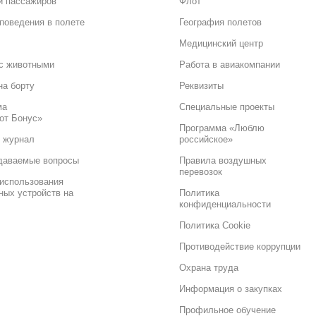
и пассажиров
Флот
поведения в полете
География полетов
Медицинский центр
с животными
Работа в авиакомпании
на борту
Реквизиты
ма
Специальные проекты
от Бонус»
Программа «Люблю
 журнал
российское»
даваемые вопросы
Правила воздушных
перевозок
использования
ных устройств на
Политика
конфиденциальности
Политика Cookie
Противодействие коррупции
Охрана труда
Информация о закупках
Профильное обучение