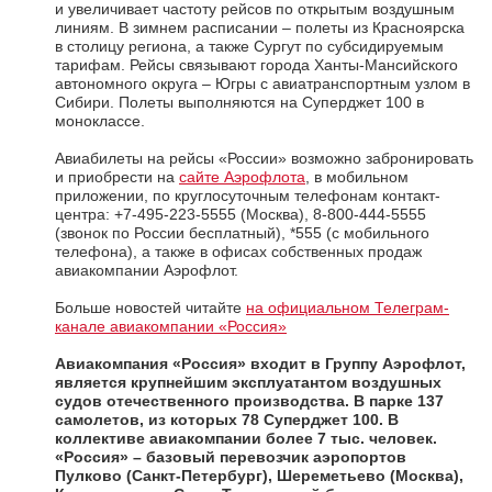
и увеличивает частоту рейсов по открытым воздушным
линиям. В зимнем расписании – полеты из Красноярска
в столицу региона, а также Сургут по субсидируемым
тарифам. Рейсы связывают города Ханты-Мансийского
автономного округа – Югры с авиатранспортным узлом в
Сибири. Полеты выполняются на Суперджет 100 в
моноклассе.
Авиабилеты на рейсы «России» возможно забронировать
и приобрести на
сайте Аэрофлота
, в мобильном
приложении, по круглосуточным телефонам контакт-
центра: +7-495-223-5555 (Москва), 8-800-444-5555
(звонок по России бесплатный), *555 (с мобильного
телефона), а также в офисах собственных продаж
авиакомпании Аэрофлот.
Больше новостей читайте
на официальном Телеграм-
канале авиакомпании «Россия»
Авиакомпания «Россия»
входит в Группу Аэрофлот,
является крупнейшим эксплуатантом воздушных
судов отечественного производства. В парке 137
самолетов, из которых 78 Суперджет 100. В
коллективе авиакомпании более 7 тыс. человек.
«Россия» – базовый перевозчик аэропортов
Пулково (Санкт-Петербург), Шереметьево (Москва),