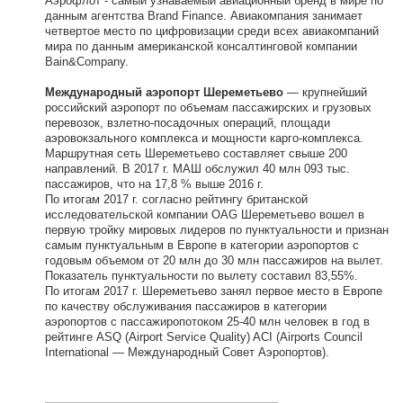
Аэрофлот - самый узнаваемый авиационный бренд в мире по
данным агентства Brand Finance. Авиакомпания занимает
четвертое место по цифровизации среди всех авиакомпаний
мира по данным американской консалтинговой компании
Bain&Company.
Международный аэропорт Шереметьево
— крупнейший
российский аэропорт по объемам пассажирских и грузовых
перевозок, взлетно-посадочных операций, площади
аэровокзального комплекса и мощности карго-комплекса.
Маршрутная сеть Шереметьево составляет свыше 200
направлений. В 2017 г. МАШ обслужил 40 млн 093 тыс.
пассажиров, что на 17,8 % выше 2016 г.
По итогам 2017 г. согласно рейтингу британской
исследовательской компании OAG Шереметьево вошел в
первую тройку мировых лидеров по пунктуальности и признан
самым пунктуальным в Европе в категории аэропортов с
годовым объемом от 20 млн до 30 млн пассажиров на вылет.
Показатель пунктуальности по вылету составил 83,55%.
По итогам 2017 г. Шереметьево занял первое место в Европе
по качеству обслуживания пассажиров в категории
аэропортов с пассажиропотоком 25-40 млн человек в год в
рейтинге ASQ (Airport Service Quality) ACI (Airports Council
International — Международный Совет Аэропортов).