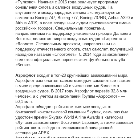
«Пулково». Начиная с 2016 года реализует программу
обновления флота и салонов воздушных судов. На
внутренних и международных линиях эксплуатируются
самолеты Boeing 747, Boeing 777, Boeing 737NG, Airbus A320 и
Airbus А319, а всем воздушным судам присваиваются имена
российских городов. Специальными проектами,
направленными на поддержку уникальной природы Дальнего
Востока, являются ливреи воздушных судов «Тигролет» и
«Леолет». Специальным проектом, направленным на
поддержку отечественного спорта, стал самолет, получивший
народное название «Спортолет». С 2014 года авиакомпания
является официальным перевозчиком футбольного клуба
«Зенит».
Аэрофлот
входит в топ-20 крупнейших авиакомпаний мира.
Аэрофлот располагает самым молодым самолётным парком
в мире среди авиакомпаний с численностью более ста
воздушных судов. В 2017 году Аэрофлот перевёз 32,8 млн
человек, а с учётом авиакомпаний Группы «Аэрофлот» —
50,1 млн.
Аэрофлот обладает рейтингом «четыре звезды» от
британской консалтинговой компании Skytrax, семь раз был
удостоен премии Skytrax World Airline Awards в категории
«Лучшая авиакомпания Восточной Европы», а также завоевал
рейтинг «пять звёзд» от американской авиационной
ассоциации APEX.