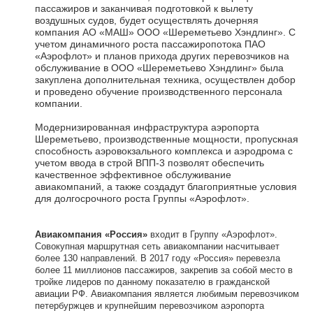
пассажиров и заканчивая подготовкой к вылету
воздушных судов, будет осуществлять дочерняя
компания АО «МАШ» ООО «Шереметьево Хэндлинг». С
учетом динамичного роста пассажиропотока ПАО
«Аэрофлот» и планов прихода других перевозчиков на
обслуживание в ООО «Шереметьево Хэндлинг» была
закуплена дополнительная техника, осуществлен добор
и проведено обучение производственного персонала
компании.
Модернизированная инфраструктура аэропорта
Шереметьево, производственные мощности, пропускная
способность аэровокзального комплекса и аэродрома с
учетом ввода в строй ВПП-3 позволят обеспечить
качественное эффективное обслуживание
авиакомпаний, а также создадут благоприятные условия
для долгосрочного роста Группы «Аэрофлот».
Авиакомпания «Россия»
входит в Группу «Аэрофлот».
Совокупная маршрутная сеть авиакомпании насчитывает
более 130 направлений. В 2017 году «Россия» перевезла
более 11 миллионов пассажиров, закрепив за собой место в
тройке лидеров по данному показателю в гражданской
авиации РФ. Авиакомпания является любимым перевозчиком
петербуржцев и крупнейшим перевозчиком аэропорта