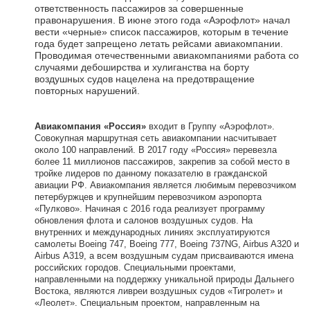
ответственность пассажиров за совершенные
правонарушения. В июне этого года «Аэрофлот» начал
вести «черные» список пассажиров, которым в течение
года будет запрещено летать рейсами авиакомпании.
Проводимая отечественными авиакомпаниями работа со
случаями дебоширства и хулиганства на борту
воздушных судов нацелена на предотвращение
повторных нарушений.
Авиакомпания «Россия»
входит в Группу «Аэрофлот».
Совокупная маршрутная сеть авиакомпании насчитывает
около 100 направлений. В 2017 году «Россия» перевезла
более 11 миллионов пассажиров, закрепив за собой место в
тройке лидеров по данному показателю в гражданской
авиации РФ. Авиакомпания является любимым перевозчиком
петербуржцев и крупнейшим перевозчиком аэропорта
«Пулково». Начиная с 2016 года реализует программу
обновления флота и салонов воздушных судов. На
внутренних и международных линиях эксплуатируются
самолеты Boeing 747, Boeing 777, Boeing 737NG, Airbus A320 и
Airbus А319, а всем воздушным судам присваиваются имена
российских городов. Специальными проектами,
направленными на поддержку уникальной природы Дальнего
Востока, являются ливреи воздушных судов «Тигролет» и
«Леолет». Специальным проектом, направленным на