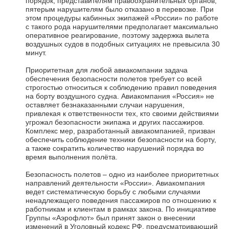
порядок, представителям правоохранительных органов,
пятерым нарушителям было отказано в перевозке. При
этом процедуры кабинных экипажей «России» по работе
с такого рода нарушителями предполагает максимально
оперативное реагирование, поэтому задержка вылета
воздушных судов в подобных ситуациях не превысила 30
минут.
Приоритетная для любой авиакомпании задача
обеспечения безопасности полетов требует со всей
строгостью относиться к соблюдению правил поведения
на борту воздушного судна. Авиакомпания «Россия» не
оставляет безнаказанными случаи нарушения,
привлекая к ответственности тех, кто своими действиями
угрожал безопасности экипажа и других пассажиров.
Комплекс мер, разработанный авиакомпанией, призван
обеспечить соблюдение техники безопасности на борту,
а также сократить количество нарушений порядка во
время выполнения полёта.
Безопасность полетов – одно из наиболее приоритетных
направлений деятельности «России». Авиакомпания
ведет систематическую борьбу с любыми случаями
ненадлежащего поведения пассажиров по отношению к
работникам и клиентам в рамках закона. По инициативе
Группы «Аэрофлот» был принят закон о внесении
изменений в Уголовный кодекс РФ, предусматривающий