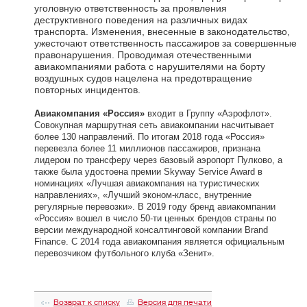
уголовную ответственность за проявления
деструктивного поведения на различных видах
транспорта. Изменения, внесенные в законодательство,
ужесточают ответственность пассажиров за совершенные
правонарушения. Проводимая отечественными
авиакомпаниями работа с нарушителями на борту
воздушных судов нацелена на предотвращение
повторных инцидентов.
Авиакомпания «Россия»
входит в Группу «Аэрофлот».
Совокупная маршрутная сеть авиакомпании насчитывает
более 130 направлений. По итогам 2018 года «Россия»
перевезла более 11 миллионов пассажиров, признана
лидером по трансферу через базовый аэропорт Пулково, а
также была удостоена премии Skyway Service Award в
номинациях «Лучшая авиакомпания на туристических
направлениях», «Лучший эконом-класс, внутренние
регулярные перевозки». В 2019 году бренд авиакомпании
«Россия» вошел в число 50-ти ценных брендов страны по
версии международной консалтинговой компании Brand
Finance. С 2014 года авиакомпания является официальным
перевозчиком футбольного клуба «Зенит».
Возврат к списку
Версия для печати