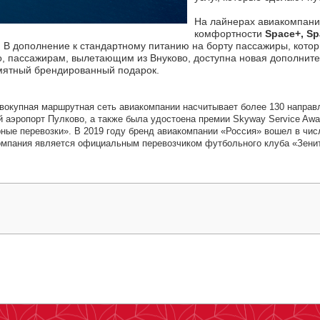
На лайнерах авиакомпани
комфортности
Space+, Sp
 В дополнение к стандартному питанию на борту пассажиры, которы
го, пассажирам, вылетающим из Внуково, доступна новая дополнит
амятный брендированный подарок.
вокупная маршрутная сеть авиакомпании насчитывает более 130 направл
й аэропорт Пулково, а также была удостоена премии Skyway Service Aw
ные перевозки». В 2019 году бренд авиакомпании «Россия» вошел в чис
акомпания является официальным перевозчиком футбольного клуба «Зени