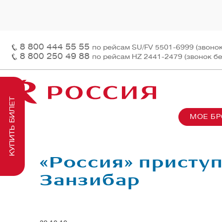
8 800 444 55 55
по рейсам SU/FV 5501-6999 (звоно
8 800 250 49 88
по рейсам HZ 2441-2479 (звонок б
КУПИТЬ БИЛЕТ
МОЕ Б
О нас
На рей
Наш ф
Информация и контакты
Грузов
Перед
«Россия» присту
Заказ 
Пасса
Занзибар
На бор