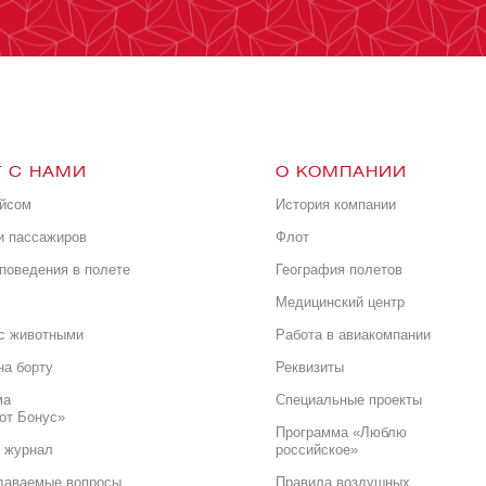
 С НАМИ
О КОМПАНИИ
ейсом
История компании
и пассажиров
Флот
поведения в полете
География полетов
Медицинский центр
с животными
Работа в авиакомпании
на борту
Реквизиты
ма
Специальные проекты
от Бонус»
Программа «Люблю
 журнал
российское»
даваемые вопросы
Правила воздушных