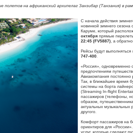
ие полетов на африканский архипелаг Занзибар (Танзания) в р
С начала действия зимнег
новинкой зимнего сезона 
Каруме, который располож
октября
прямые перелеты 
22:45 (FV5887)
, а обратн
Рейсы будут выполнятьс
747-400
.
«Россия», одновременно с
предпочтениям путешеств
Авиакомпания постоянно 
Так, в ближайшее время 
системы на борта лайнеро
(Streaming In-flight Ente
пассажиров (телефоны, но
образом, путешественник
актуальных музыкальных р
другого.
Комфорт пассажиров на б
ориентиров для «России»
услуг, которые сделают 