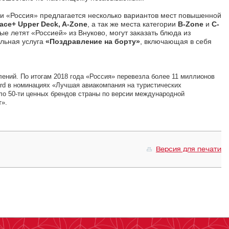
и «Россия» предлагается несколько вариантов мест повышенной
ace+ Upper Deсk, A-Zone
, а так же места категории
B-Zone
и
C-
е летят «Россией» из Внуково, могут заказать блюда из
ельная услуга
«Поздравление на борту»
, включающая в себя
ений. По итогам 2018 года «Россия» перевезла более 11 миллионов
ard в номинациях «Лучшая авиакомпания на туристических
ло 50-ти ценных брендов страны по версии международной
т».
Версия для печати