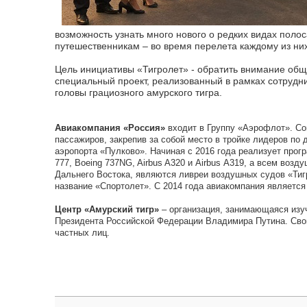
возможность узнать много нового о редких видах пол
путешественникам – во время перелета каждому из ни
Цель инициативы «Тигролет» - обратить внимание обще
специальный проект, реализованный в рамках сотрудни
головы грациозного амурского тигра.
Авиакомпания «Россия»
входит в Группу «Аэрофлот». Со
пассажиров, закрепив за собой место в тройке лидеров п
аэропорта «Пулково». Начиная с 2016 года реализует про
777, Boeing 737NG, Airbus A320 и Airbus А319, а всем в
Дальнего Востока, являются ливреи воздушных судов «Тиг
название «Спортолет». С 2014 года авиакомпания являетс
Центр «Амурский тигр»
– организация, занимающаяся изуч
Президента Российской Федерации Владимира Путина. Сво
частных лиц.