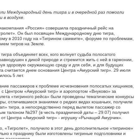
и Международный день тигра и в очередной раз помогли
 в воздухе.
виакомпания «Россия» совершила праздничный рейс на
гролет». Он был посвящен Международному дню тигра,
ному в 2010 году на «Тигрином саммите», форуме по проблемам,
нием тигров на Земле.
игра объединяет всех, кого волнует судьба полосатого
еравнодушен к дикой природе и стремится жить с ней в гармонии,
руя здоровую окружающую среду и для себя, и для будущих
та считается днем основания Центра «Амурский тигр». 29 июля
илось 5 лет.
ание пассажиров к проблеме исчезновения полосатых хищников,
 с Центром «Амурский тигр» и аэропортом «Внуково» за
ылета «тигриного рейса» были проведены тематические конкурсы
ры, отличившиеся знаниями о редких видах кошачьих, получили
ап» тигра, а непосредственно перед вылетом пассажир со
м талоном №297 (в честь праздничной даты – 29.07) получил
от Центра «Амурский тигр» - игрушку «Рычащий Амурчик».
, «Тигролет», получило в этот день дополнительное «тигриное»
ьно к празднику были изготовлены тигриные подголовники и
ля пассажиров.