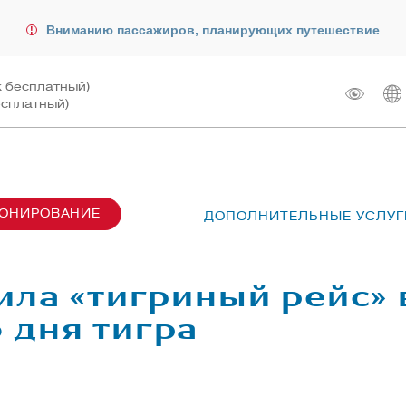
Вниманию пассажиров, планирующих путешествие
к бесплатный)
есплатный)
РОНИРОВАНИЕ
ДОПОЛНИТЕЛЬНЫЕ УСЛУГ
сах SU6001-6999
лот
ые перевозки
 рейсом
ила «тигриный рейс» 
чартера
жирам
дня тигра
ту