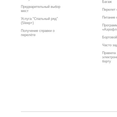
Багаж
Предварительный выбор
Перелет 
мест
Питание 
Услуга "Спальный ряд"
(Sleep+)
Програм
«Аэрофл
Получение справки о
перелёте
Бортовой
Часто за
Правила 
электрон
борту