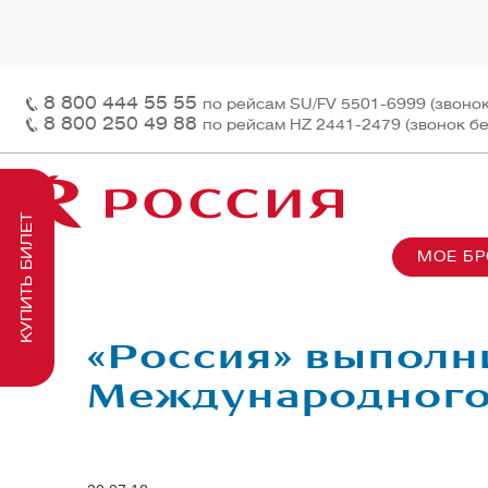
8 800 444 55 55
по рейсам SU/FV 5501-6999 (звоно
8 800 250 49 88
по рейсам HZ 2441-2479 (звонок б
КУПИТЬ БИЛЕТ
МОЕ Б
О нас
На рей
Наш ф
Информация и контакты
Грузов
Перед
«Россия» выполн
Заказ 
Пасса
Международного 
На бор