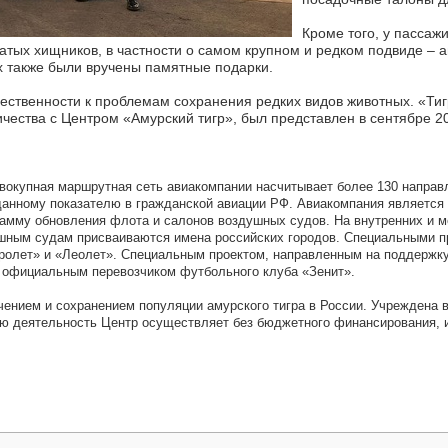
Кроме того, у пассаж
осатых хищников, в частности о самом крупном и редком подвиде 
х также были вручены памятные подарки.
ственности к проблемам сохранения редких видов животных. «Тигр
чества с Центром «Амурский тигр», был представлен в сентябре 20
вокупная маршрутная сеть авиакомпании насчитывает более 130 направл
о данному показателю в гражданской авиации РФ. Авиакомпания являет
грамму обновления флота и салонов воздушных судов. На внутренних и 
оздушным судам присваиваются имена российских городов. Специальными
ролет» и «Леолет». Специальным проектом, направленным на поддержку
я официальным перевозчиком футбольного клуба «Зенит».
ением и сохранением популяции амурского тигра в России. Учреждена 
ю деятельность Центр осуществляет без бюджетного финансирования, и