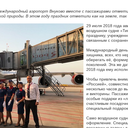
Международный аэропорт Внуково вместе с пассажирами отметил
й природы. В этом году праздник отметили как на земле, так и
29 июля 2018 года а
воздушном судне «Ти
празднику, учрежден
связанным с сохране
Международный день т
хищника, всех, кто н
оберегать её, форми
поколений. Эта же да
2018 года ему исполн
Чтобы привлечь вним
«Россией», совместно
несколько часов до в
и викторины. Пассажи
особые подарки из «л
счастливым посадочны
специальный подарок 
Само воздушное судно
оформление. Специал
посадочные талоны д