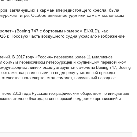
иров, заглянувших в карман впередистоящего кресла, была
– амурском тигре. Особое внимание уделили самым маленьким
олет» (Boeing 747 с бортовым номером EI-XLD), как
16 г. Носовую часть воздушного судна украсило изображение
ений. В 2017 году «Россия» перевезла более 11 миллионов
ся любимым перевозчиком петербуржцев и крупнейшим перевозчиком
международных линиях эксплуатируются самолеты Boeing 747, Boeing
 проектами, направленными на поддержку уникальной природы
 отечественного спорта, стал самолет, получивший народное
в июле 2013 года Русским географическим обществом по инициативе
сключительно благодаря спонсорской поддержке организаций и