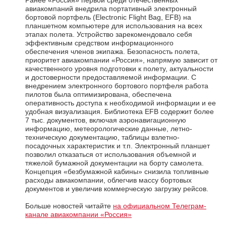
Ранее «Россия» первой среди отечественных
авиакомпаний внедрила портативный электронный
бортовой портфель (Electronic Flight Bag, EFB) на
планшетном компьютере для использования на всех
этапах полета. Устройство зарекомендовало себя
эффективным средством информационного
обеспечения членов экипажа. Безопасность полета,
приоритет авиакомпании «Россия», напрямую зависит от
качественного уровня подготовки к полету, актуальности
и достоверности предоставляемой информации. С
внедрением электронного бортового портфеля работа
пилотов была оптимизирована, обеспечена
оперативность доступа к необходимой информации и ее
удобная визуализация. Библиотека EFB содержит более
7 тыс. документов, включая аэронавигационную
информацию, метеорологические данные, летно-
техническую документацию, таблицы взлетно-
посадочных характеристик и т.п. Электронный планшет
позволил отказаться от использования объемной и
тяжелой бумажной документации на борту самолета.
Концепция «безбумажной кабины» снизила топливные
расходы авиакомпании, облегчив массу бортовых
документов и увеличив коммерческую загрузку рейсов.
Больше новостей читайте
на официальном Телеграм-
канале авиакомпании «Россия»