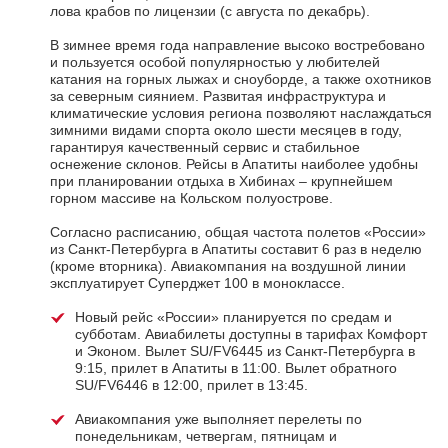
лова крабов по лицензии (с августа по декабрь).
В зимнее время года направление высоко востребовано
и пользуется особой популярностью у любителей
катания на горных лыжах и сноуборде, а также охотников
за северным сиянием. Развитая инфраструктура и
климатические условия региона позволяют наслаждаться
зимними видами спорта около шести месяцев в году,
гарантируя качественный сервис и стабильное
оснежение склонов. Рейсы в Апатиты наиболее удобны
при планировании отдыха в Хибинах – крупнейшем
горном массиве на Кольском полуострове.
Согласно расписанию, общая частота полетов «России»
из Санкт-Петербурга в Апатиты составит 6 раз в неделю
(кроме вторника). Авиакомпания на воздушной линии
эксплуатирует Суперджет 100 в моноклассе.
Новый рейс «России» планируется по средам и
субботам. Авиабилеты доступны в тарифах Комфорт
и Эконом. Вылет SU/FV6445 из Санкт-Петербурга в
9:15, прилет в Апатиты в 11:00. Вылет обратного
SU/FV6446 в 12:00, прилет в 13:45.
Авиакомпания уже выполняет перелеты по
понедельникам, четвергам, пятницам и