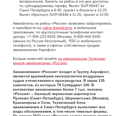
воскресеньям. Билеты на рейсы в эти дни доступны
по субсидируемому тарифу. Вылет SU/FV6447 из
Санкт-Петербурга в 8:45, прилет в Апатиты в 10:25.
Вылет обратного SU/FV6448 в 11:25, прилет в 13:05.
Авиабилеты на рейсы «России» возможно забронировать
и приобрести на
сайте Аэрофлота
, в мобильном
приложении, по круглосуточным телефонам контакт-
центра: +7-495-223-5555 (Москва), 8-800-444-5555
(звонок по России бесплатный), *555 (с мобильного
телефона), а также в офисах собственных продаж
авиакомпании Аэрофлот.
Больше новостей читайте
на официальном Телеграм-
канале авиакомпании «Россия»
Авиакомпания «Россия»
входит в Группу Аэрофлот,
является крупнейшим эксплуатантом воздушных
судов отечественного производства. В парке 135
самолетов, из которых 78 Суперджет 100. В
коллективе авиакомпании более 7 тыс. человек.
«Россия» – базовый перевозчик аэропортов
Пулково (Санкт-Петербург), Шереметьево (Москва),
Красноярска и Сочи. Технический блок
авиакомпании в Санкт-Петербурге выполняет все
виды обслуживания, в том числе тяжелые формы.
По итогам 2022 года «Россия» заняла первое место в