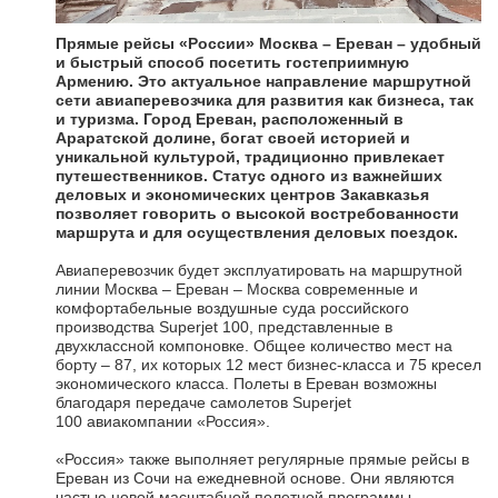
Прямые рейсы «России» Москва – Ереван – удобный
и быстрый способ посетить гостеприимную
Армению. Это актуальное направление маршрутной
сети авиаперевозчика для развития как бизнеса, так
и туризма. Город Ереван, расположенный в
Араратской долине, богат своей историей и
уникальной культурой, традиционно привлекает
путешественников. Статус одного из важнейших
деловых и экономических центров Закавказья
позволяет говорить о высокой востребованности
маршрута и для осуществления деловых поездок.
Авиаперевозчик будет эксплуатировать на маршрутной
линии Москва – Ереван – Москва современные и
комфортабельные воздушные суда российского
производства Superjet 100, представленные в
двухклассной компоновке. Общее количество мест на
борту – 87, их которых 12 мест бизнес-класса и 75 кресел
экономического класса. Полеты в Ереван возможны
благодаря передаче самолетов Superjet
100 авиакомпании «Россия».
«Россия» также выполняет регулярные прямые рейсы в
Ереван из Сочи на ежедневной основе. Они являются
частью новой масштабной полетной программы