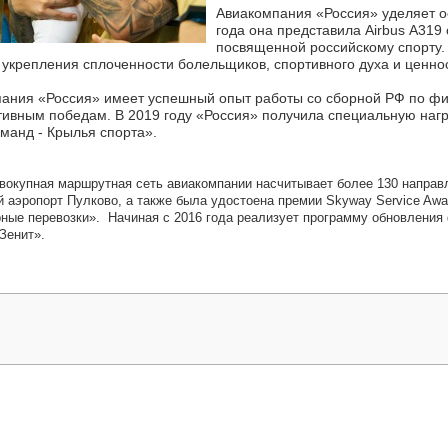
Авиакомпания «Россия» уделяет о
года она представила Airbus А319
посвященной российскому спорту.
 укрепления сплоченности болельщиков, спортивного духа и ценнос
пания «Россия» имеет успешный опыт работы со сборной РФ по фи
ртивным победам. В 2019 году «Россия» получила специальную наг
манд - Крылья спорта».
вокупная маршрутная сеть авиакомпании насчитывает более 130 направл
й аэропорт Пулково, а также была удостоена премии Skyway Service Aw
рные перевозки». Начиная с 2016 года реализует программу обновления
Зенит».