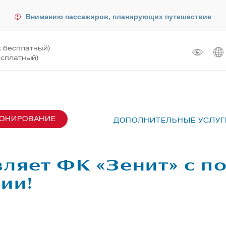
Вниманию пассажиров, планирующих путешествие
к бесплатный)
есплатный)
РОНИРОВАНИЕ
ДОПОЛНИТЕЛЬНЫЕ УСЛУГ
сах SU6001-6999
лот
ые перевозки
 рейсом
ляет ФК «Зенит» с п
чартера
жирам
ии!
ту