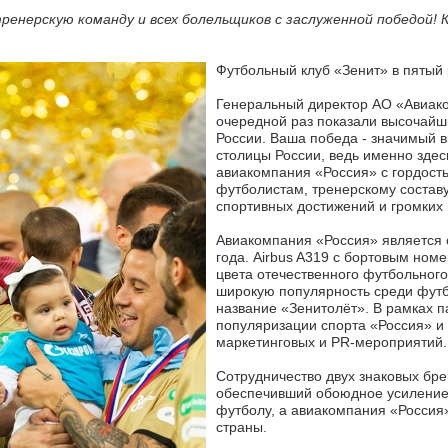
ренерскую команду и всех болельщиков с заслуженной победой! 
Футбольный клуб «Зенит» в пятый 
Генеральный директор АО «Авиако
очередной раз показали высочайши
России. Ваша победа - значимый 
столицы России, ведь именно здес
авиакомпания «Россия» с гордост
футболистам, тренерскому составу
спортивных достижений и громких
Авиакомпания «Россия» является 
года. Airbus A319 с бортовым но
цвета отечественного футбольного
широкую популярность среди футб
название «Зенитолёт». В рамках 
популяризации спорта «Россия» и
маркетинговых и PR-мероприятий.
Сотрудничество двух знаковых бр
обеспечивший обоюдное усиление 
футболу, а авиакомпания «Россия
страны.