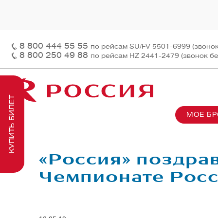
8 800 444 55 55
по рейсам SU/FV 5501-6999 (звоно
8 800 250 49 88
по рейсам HZ 2441-2479 (звонок б
КУПИТЬ БИЛЕТ
МОЕ Б
О нас
На рей
Наш ф
Информация и контакты
Грузов
Перед
«Россия» поздрав
Заказ 
Пасса
Чемпионате Росс
На бор