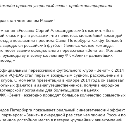
Команда провела уверенный сезон, продемонстрировала
раз стал чемпионом России!
мпания «Россия» Сергей Александровский отметил: «Вы в
й класс игры и доказали, что являетесь сильнейшей командой
вклад в повышение престижа Санкт-Петербурга как футбольной
ь зародился российский футбол. Являясь частью команды,
ью несёт звание официального перевозчика «Зенита». Желаем
, руководству и всему коллективу ФК «Зенит» дальнейших
 побед!»
официальным перевозчиком футбольного клуба «Зенит» с 2014
мером VQ-BAS стал первым воздушным судном, раскрашенным в
 клуба. С момента презентации в ноябре 2014 года он завоевал
ольных фанатов и авиапутешественников, получив народное
партнерской программы для болельщиков и в целях
 ФК «Зенит» ежегодно проводят большое количество совместных
ендов Петербурга показывает реальный синергетический эффект,
партнеров: «Зенит» в очередной раз стал чемпионом России по
» заняла достойное место в пятерке крупнейших авиакомпаний