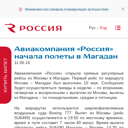
Вниманию пассажиров, планирующих путешествие
Рус
Eng
Авиакомпания «Россия»
начала полеты в Магадан
КУПИТЬ БИЛЕТ
11.05.16
Авиакомпания «Россия» открыла прямые регулярные
рейсы из Москвы в Магадан. Первый рейс по маршруту
Москва – Магадан был выполнен 10 мая. Сообщение
будет осуществляться трижды в неделю – по вторникам,
четвергам и воскресеньям с вылетом из Москвы, вылеты
из Магадана – по понедельникам, средам и пятницам.
На маршрутах используются широкофюзеляжные
воздушные суда Boeing 777. Вылет из Москвы (рейс
SU6489) осуществляется в 19:50 по местному времени,
время в пути составит 7 часов 40 минут. Время вылета
обратного рейса SU6490 Магадан – Москва: 14:30 по