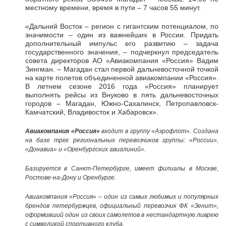
местному времени, время в пути – 7 часов 55 минут.
«Дальний Восток – регион с гигантским потенциалом, по
значимости – один из важнейших в России. Придать
дополнительный импульс его развитию – задача
государственного значения, – подчеркнул председатель
совета директоров АО «Авиакомпания «Россия» Вадим
Зингман. – Магадан стал первой дальневосточной точкой
на карте полетов объединенной авиакомпании «Россия».
В летнем сезоне 2016 года «Россия» планирует
выполнять рейсы из Внуково в пять дальневосточных
городов – Магадан, Южно-Сахалинск, Петропавловск-
Камчатский, Владивосток и Хабаровск».
Авиакомпания «Россия»
входит в группу «Аэрофлот». Создана
на базе трех региональных перевозчиков группы: «России»,
«Донавиа» и «Оренбургских авиалиний».
Базируется в Санкт-Петербурге, имеет филиалы в Москве,
Ростове-на-Дону и Оренбурге.
Авиакомпания «Россия» – один из самых любимых и популярных
брендов петербуржцев, официальный перевозчик ФК «Зенит»,
оформивший один из своих самолетов в нестандартную ливрею
с символикой спортивного клуба.