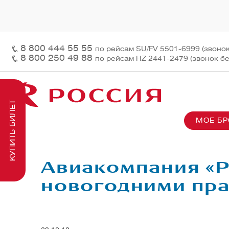
8 800 444 55 55
по рейсам SU/FV 5501-6999 (звоно
8 800 250 49 88
по рейсам HZ 2441-2479 (звонок б
КУПИТЬ БИЛЕТ
МОЕ Б
О нас
На рей
Наш ф
Информация и контакты
Грузов
Перед
Авиакомпания «Р
Заказ 
Пасса
новогодними пра
На бор