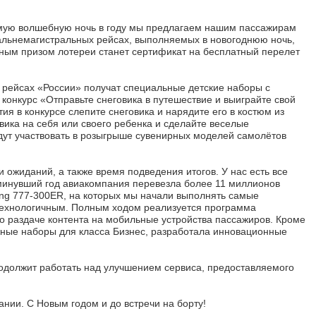
самую волшебную ночь в году мы предлагаем нашим пассажирам
дальнемагистральных рейсах, выполняемых в новогоднюю ночь,
ным призом лотереи станет сертификат на бесплатный перелет
 рейсах «России» получат специальные детские наборы с
конкурс «Отправьте снеговика в путешествие и выиграйте свой
ия в конкурсе слепите снеговика и нарядите его в костюм из
вика на себя или своего ребенка и сделайте веселые
дут участвовать в розыгрыше сувенирных моделей самолётов
 ожиданий, а также время подведения итогов. У нас есть все
а минувший год авиакомпания перевезла более 11 миллионов
ng 777-300ER, на которых мы начали выполнять самые
технологичным. Полным ходом реализуется программа
о раздаче контента на мобильные устройства пассажиров. Кроме
жные наборы для класса Бизнес, разработала инновационные
родолжит работать над улучшением сервиса, предоставляемого
нии. С Новым годом и до встречи на борту!