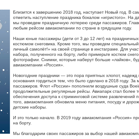
Близится к завершению 2018 год, наступает Новый год. В 
отметить наступление праздника бокалом «игристого». На 
мы проведем праздничную лотерею среди пассажиров. Глав
любым рейсом авиакомпании по стране в грядущем году.
Наши юные пассажиры (дети от 3 до 12 лет) на праздничных
костюмом снеговика. Кроме того, мы проведем специальный 
личный самолёт!» на своей странице в инстаграме. Для участ
набора, полученного на борту, либо примерьте костюм снего
фотографии. Снимки, которые наберут больше «лайков», бу
авиакомпании «Россия».
Новогодние праздники — это пора приятных хлопот, надежд и
основания гордиться тем, что было сделано в 2018 году. З
пассажиров. Флот «России» пополнили воздушные суда Boei
продолжительные регулярные рейсы. Авиапарк стал более 
обеспечения доступа к стриминговой системе развлечений п
того, авиакомпания обновила меню питания, посуду и доро
детские наборы.
И это только начало. В 2019 году авиакомпания «Россия» п
на борту.
Мы благодарим своих пассажиров за выбор нашей авиакомпа