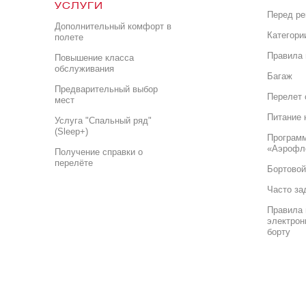
УСЛУГИ
Перед р
Дополнительный комфорт в
Категори
полете
Правила 
Повышение класса
обслуживания
Багаж
Предварительный выбор
Перелет 
мест
Питание 
Услуга "Спальный ряд"
(Sleep+)
Програм
«Аэрофл
Получение справки о
перелёте
Бортовой
Часто за
Правила 
электрон
борту