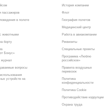
ейсом
История компании
и пассажиров
Флот
поведения в полете
География полетов
Медицинский центр
с животными
Работа в авиакомпании
на борту
Реквизиты
ма
Специальные проекты
от Бонус»
Программа «Люблю
 журнал
российское»
даваемые вопросы
Правила воздушных
перевозок
использования
ных устройств на
Политика
конфиденциальности
Политика Cookie
Противодействие коррупции
Охрана труда