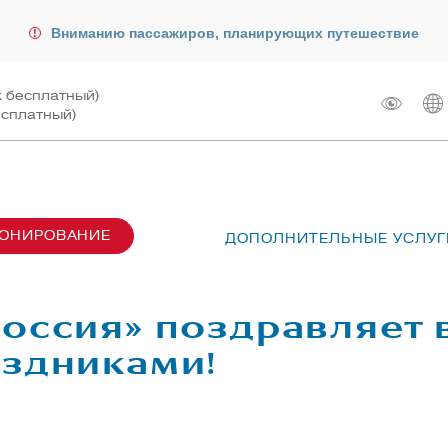
Вниманию пассажиров, планирующих путешествие
к бесплатный)
есплатный)
РОНИРОВАНИЕ
ДОПОЛНИТЕЛЬНЫЕ УСЛУГ
сах SU6001-6999
лот
ые перевозки
 рейсом
оссия» поздравляет в
чартера
жирам
здниками!
ту