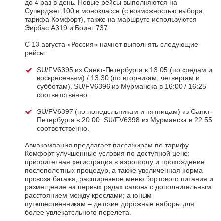
до 4 раз в день. Новые рейсы выполняются на
Суперджет 100 в моноклассе (с возможностью выбора
тарифа Комфорт), также на маршруте используются
Эирбас А319 и Боинг 737.
С 13 августа «Россия» начнет выполнять следующие
рейсы:
SU/FV6395 из Санкт-Петербурга в 13:05 (по средам и
воскресеньям) / 13:30 (по вторникам, четвергам и
субботам). SU/FV6396 из Мурманска в 16:00 / 16:25
соответственно.
SU/FV6397 (по понедельникам и пятницам) из Санкт-
Петербурга в 20:00. SU/FV6398 из Мурманска в 22:55
соответственно.
Авиакомпания предлагает пассажирам по тарифу
Комфорт улучшенные условия по доступной цене:
приоритетная регистрация в аэропорту и прохождение
послеполетных процедур, а также увеличенная норма
провоза багажа, расширенное меню бортового питания и
размещение на первых рядах салона с дополнительным
расстоянием между креслами; а юным
путешественникам – детские дорожные наборы для
более увлекательного перелета.