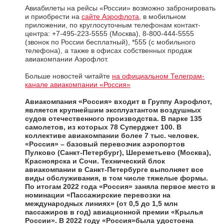
Авиабилеты на рейсы «России» возможно забронировать
и приобрести на
сайте Аэрофлота
, в мобильном
приложении, по круглосуточным телефонам контакт-
центра: +7-495-223-5555 (Москва), 8-800-444-5555
(звонок по России бесплатный), *555 (с мобильного
телефона), а также в офисах собственных продаж
авиакомпании Аэрофлот.
Больше новостей читайте
на официальном Телеграм-
канале авиакомпании «Россия»
Авиакомпания «Россия»
входит в Группу Аэрофлот,
является крупнейшим эксплуатантом воздушных
судов отечественного производства. В парке 135
самолетов, из которых 78 Суперджет 100. В
коллективе авиакомпании более 7 тыс. человек.
«Россия» – базовый перевозчик аэропортов
Пулково (Санкт-Петербург), Шереметьево (Москва),
Красноярска и Сочи. Технический блок
авиакомпании в Санкт-Петербурге выполняет все
виды обслуживания, в том числе тяжелые формы.
По итогам 2022 года «Россия» заняла первое место в
номинации «Пассажирские перевозки на
международных линиях» (от 0,5 до 1,5 млн
пассажиров в год) авиационной премии «Крылья
России». В 2022 году «Россия»была удостоена