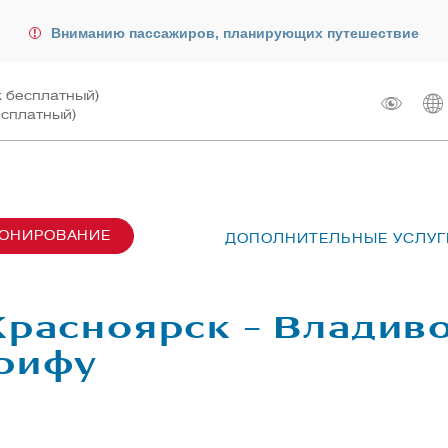
Вниманию пассажиров, планирующих путешествие
к бесплатный)
есплатный)
РОНИРОВАНИЕ
ДОПОЛНИТЕЛЬНЫЕ УСЛУГ
сах SU6001-6999
лот
ые перевозки
 рейсом
Красноярск – Владив
чартера
жирам
арифу
ту