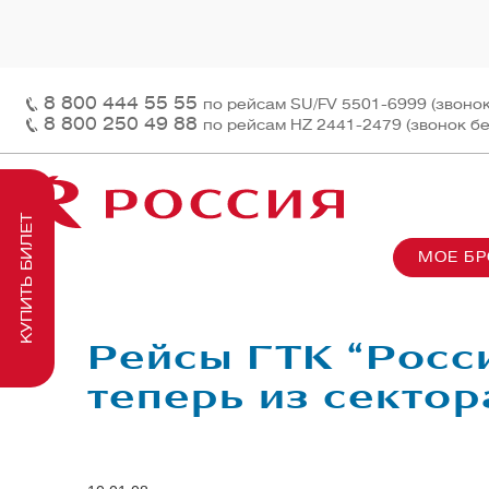
8 800 444 55 55
по рейсам SU/FV 5501-6999 (звоно
8 800 250 49 88
по рейсам HZ 2441-2479 (звонок б
КУПИТЬ БИЛЕТ
МОЕ Б
О нас
На рей
Наш ф
Информация и контакты
Грузов
Перед
Рейсы ГТК “Росс
Заказ 
Пасса
теперь из сектор
На бор