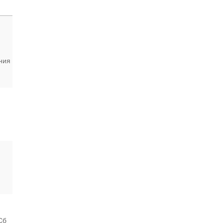
ния
Сб