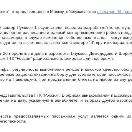
ссия”, отправляющиеся в Москву, обслуживаются
в секторе “В” (sec
 сектор Пулково-1 осуществлен вслед за разработкой концептуа
ставленное расписание и единый сектор выполнения рейсов пред
 пассажиры, в случае изменения собственных планов, могут все
здании на вылет воспользоваться в секторе “В” другими вариантам
а 20 перелетов в день в аэропорты Внуково, Домодедово и Шерем
рам ГТК “Россия” рационально планировать личное время.
ифы, регулярность выполнения рейсов и высокое качество обслу
иренные рационы питания на борту для всех категорий пассажиров,
ово на Павелецкий. При предъявлении билета на любой из внутре
редставительства ГТК “Россия”. В офисах авиакомпании пассажиры
ения на дату, указанную в авиабилете, и выбрать другой аэропо
чества предоставляемых пассажирам услуг является одним из
безопасности.