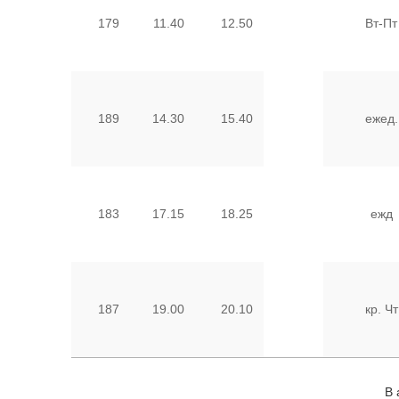
179
11.40
12.50
Вт-Пт
189
14.30
15.40
ежед.
183
17.15
18.25
ежд
187
19.00
20.10
кр. Чт
В а/п "Внуко