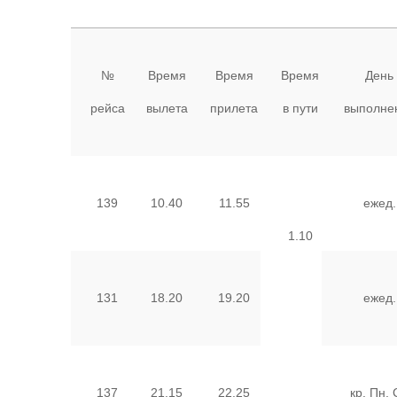
№
Время
Время
Время
День
рейса
вылета
прилета
в пути
выполне
139
10.40
11.55
ежед.
1.10
131
18.20
19.20
ежед.
137
21.15
22.25
кр. Пн, 