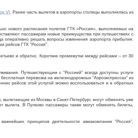
tor V)
. Ранее часть вылетов в аэропорты столицы выполнялась из
льно нового расписания полетов ГТК «Россия», выполняемых на
оставляют пассажирам новые преимущества при путешествиях с
гда оперативно решать вопросы изменения аэропорта прибытия.
и рейсов ГТК "Россия".
етьево и обратно. Короткие промежутки между рейсами – от 30
живания. Путешествующим с “Россией” всегда доступны услуги
 бесплатная перевозка на железнодорожных “Аэроэкспрессах” из
нних рейсов этой услугой можно воспользоваться и в обратных
, вылетающие из Москвы в Санкт-Петербург, могут обменять уже
рт вылета. В Пулково пассажиры также могут обменять билеты,
 важнейших принципов деятельности авиакомпании “Россия”,