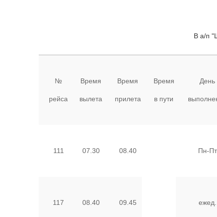
В а/п 
№
Время
Время
Время
День
рейса
вылета
прилета
в пути
выполне
111
07.30
08.40
Пн-Пт
117
08.40
09.45
ежед.