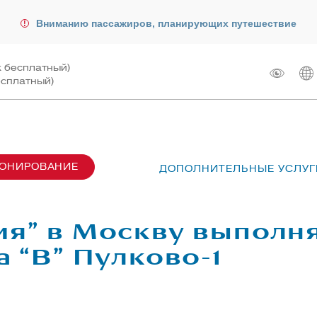
Вниманию пассажиров, планирующих путешествие
к бесплатный)
есплатный)
РОНИРОВАНИЕ
ДОПОЛНИТЕЛЬНЫЕ УСЛУГ
сах SU6001-6999
лот
ые перевозки
 рейсом
ия” в Москву выполн
чартера
жирам
а “В” Пулково-1
ту