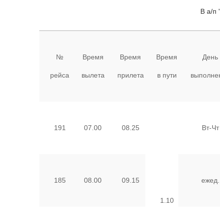
В а/п "Домодед
№
Время
Время
Время
День
рейса
вылета
прилета
в пути
выполне
191
07.00
08.25
Вт-Чт
185
08.00
09.15
ежед.
1.10