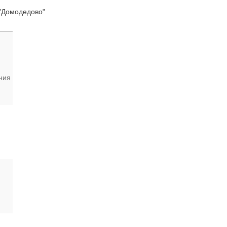
ово"
ния