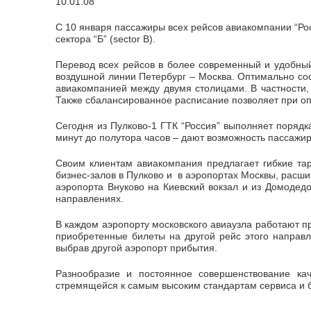
10.01.08
С 10 января пассажиры всех рейсов авиакомпании “Ро
сектора “Б” (sector B).
Перевод всех рейсов в более современный и удобный
воздушной линии Петербург – Москва. Оптимально со
авиакомпанией между двумя столицами. В частности,
Также сбалансированное расписание позволяет при опо
Сегодня из Пулково-1 ГТК “Россия” выполняет порядк
минут до полутора часов – дают возможность пассажи
Своим клиентам авиакомпания предлагает гибкие тар
бизнес-залов в Пулково и в аэропортах Москвы, расш
аэропорта Внуково на Киевский вокзал и из Домодед
направлениях.
В каждом аэропорту московского авиаузла работают п
приобретенные билеты на другой рейс этого направл
выбрав другой аэропорт прибытия.
Разнообразие и постоянное совершенствование ка
стремящейся к самым высоким стандартам сервиса и 