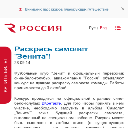
Вниманию пассажиров, планирующих путешествие
Рус
Eng
Раскрась самолет
"Зенита"!
КУПИТЬ БИЛЕТ
23.09.14
Футбольный клуб "Зенит" и официальный перевозчик
сине-бело-голубых, авиакомпания "Россия", объявляют
конкурс на лучшую раскраску самолета команды. Работы
принимаются до 3 октября!
Конкурс проводится на официальной странице сине-
бело-голубых
ВКонтакте
. Для того чтобы принять в нем
участие, необходимо загрузить в альбом "Самолет
„Зенита“" эскиз будущей раскраски самолета,
выполненный на специальном шаблоне. Рисунок может
быть выполнен в любом стиле (о существующих
ограничениях – см. правила конкурса), однако