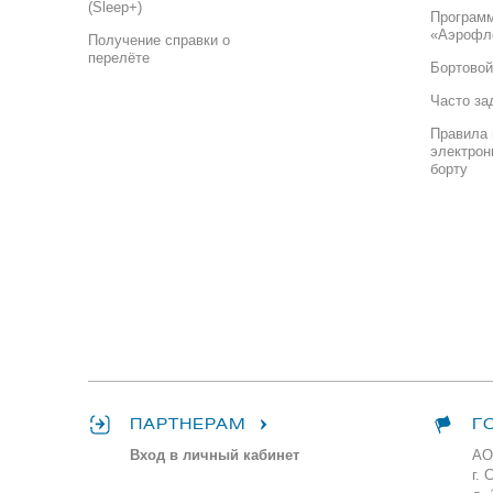
(Sleep+)
Програм
«Аэрофл
Получение справки о
перелёте
Бортовой
Часто за
Правила 
электрон
борту
ПАРТНЕРАМ
Г
Вход в личный кабинет
АО
г. 