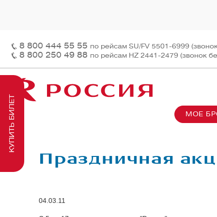
8 800 444 55 55
по рейсам SU/FV 5501-6999 (звоно
8 800 250 49 88
по рейсам HZ 2441-2479 (звонок б
КУПИТЬ БИЛЕТ
МОЕ Б
О нас
На рей
Наш ф
Информация и контакты
Грузов
Перед
Праздничная акц
Заказ 
Пасса
На бор
04.03.11