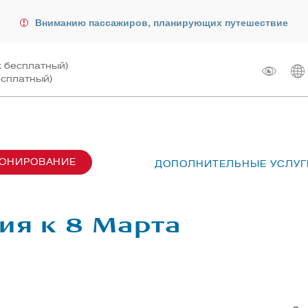
Вниманию пассажиров, планирующих путешествие
к бесплатный)
есплатный)
РОНИРОВАНИЕ
ДОПОЛНИТЕЛЬНЫЕ УСЛУГ
сах SU6001-6999
лот
ые перевозки
 рейсом
ия к 8 Марта
чартера
жирам
ту