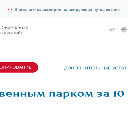
Вниманию пассажиров, планирующих путешествие
к бесплатный)
есплатный)
РОНИРОВАНИЕ
ДОПОЛНИТЕЛЬНЫЕ УСЛУГ
сах SU6001-6999
лот
ые перевозки
 рейсом
венным парком за 10
чартера
жирам
ту