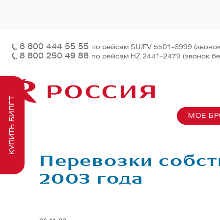
8 800 444 55 55
по рейсам SU/FV 5501-6999 (звоно
8 800 250 49 88
по рейсам HZ 2441-2479 (звонок б
КУПИТЬ БИЛЕТ
МОЕ Б
О нас
На рей
Наш ф
Информация и контакты
Грузов
Перед
Перевозки собст
Заказ 
Пасса
2003 года
На бор