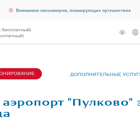
Вниманию пассажиров, планирующих путешествие
к бесплатный)
есплатный)
РОНИРОВАНИЕ
ДОПОЛНИТЕЛЬНЫЕ УСЛУГ
сах SU6001-6999
лот
ые перевозки
 рейсом
аэропорт "Пулково" з
чартера
жирам
да
ту