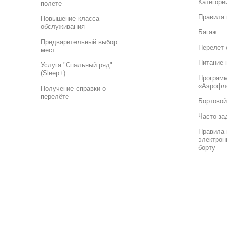
Категори
полете
Правила 
Повышение класса
обслуживания
Багаж
Предварительный выбор
Перелет 
мест
Питание 
Услуга "Спальный ряд"
(Sleep+)
Програм
«Аэрофл
Получение справки о
перелёте
Бортовой
Часто за
Правила 
электрон
борту