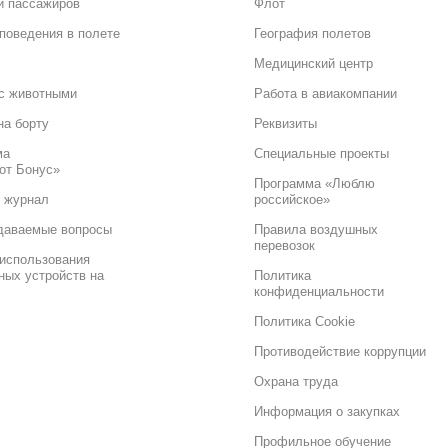
и пассажиров
Флот
поведения в полете
География полетов
Медицинский центр
с животными
Работа в авиакомпании
на борту
Реквизиты
ма
Специальные проекты
от Бонус»
Программа «Люблю
 журнал
российское»
даваемые вопросы
Правила воздушных
перевозок
использования
ных устройств на
Политика
конфиденциальности
Политика Cookie
Противодействие коррупции
Охрана труда
Информация о закупках
Профильное обучение