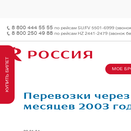
8 800 444 55 55
по рейсам SU/FV 5501-6999 (звоно
8 800 250 49 88
по рейсам HZ 2441-2479 (звонок б
КУПИТЬ БИЛЕТ
МОЕ Б
О нас
На рей
Наш ф
Информация и контакты
Грузов
Перед
Перевозки через 
Заказ 
Пасса
месяцев 2003 го
На бор