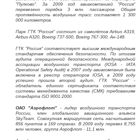
"Пулково". За 2009 год авиакомпанией "Россия"
перевезено порядка 3 млн. пассажиров. Общая
протяжённость воздушных трасс составляет 1 300
000 километров.
Парк ГТК "Россия" состоит из самолётов Airbus A319,
Airbus A320, Boeing 737-500, Boeing 767-300, Ан-148.
ГТК "Россия" соответствует высшим международным
стандартам обеспечения безопасности. По итогам
аудита операционной безопасности Международной
ассоциации воздушного транспорта (IOSA - IATA
Operational Safety Audit) в 2007 году авиакомпания была
включена в реестр операторов IOSA, в 2009 году
успешно прошла второй аудит. ГТК "Россия" -
обладатель единого сертификата соответствия
системы менеджмента качества (СМК) требованиям
стандарта ISO 9001:2000.
ОАО "Аэрофлот"
- лидер воздушного транспорта
России, член глобального авиационного альянса
SkyTeam. Совокупная маршрутная сеть насчитывает
856 пунктов в 169 странах. В 2009 году перевез 8,755
млн человек, группа Аэрофлот - 11,1 млн.