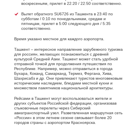
воскресеньям, прилет в 22:20 / 22:50 соответственно.
Вылет обратного SU6726 из Ташкента в 23:40 по
субботам / 0:10 по понедельникам, средам и
пятницам, прилет в 5:00 следующего дня / 5:35
соответственно.
Время указано местное для каждого аэропорта.
Ташкент – интересное направление зарубежного туризма
для россиян, желающих познакомиться с древней
культурой Средней Азии. Ташкент может стать удобной
отправной точкой для продолжения путешествия по
Республике. Например, можно отправиться в города
Бухара, Коканд, Самарканд, Термез, Фергана, Хива,
Шахрисабз и др. Они привлекают туристов многовековым
историческим наследием, блюдами местной кухни и
множеством памятников национальной архитектуры.
Рейсами в Ташкент могут воспользоваться жители и
других субъектов Российской федерации, организовав
стыковочные перелеты через Сибирский
авиатранспортный узел. Разветвленная маршрутная сеть
«России» в этом летнем сезоне связывает более 20
городов страны с аэропортом Красноярска.