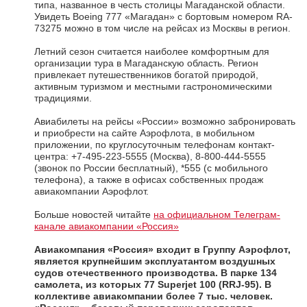
типа, названное в честь столицы Магаданской области.
Увидеть Boeing 777 «Магадан» с бортовым номером RA-
73275 можно в том числе на рейсах из Москвы в регион.
Летний сезон считается наиболее комфортным для
организации тура в Магаданскую область. Регион
привлекает путешественников богатой природой,
активным туризмом и местными гастрономическими
традициями.
Авиабилеты на рейсы «России» возможно забронировать
и приобрести на сайте Аэрофлота, в мобильном
приложении, по круглосуточным телефонам контакт-
центра: +7-495-223-5555 (Москва), 8-800-444-5555
(звонок по России бесплатный), *555 (с мобильного
телефона), а также в офисах собственных продаж
авиакомпании Аэрофлот.
Больше новостей читайте
на официальном Телеграм-
канале авиакомпании «Россия»
Авиакомпания «Россия»
входит в Группу Аэрофлот,
является крупнейшим эксплуатантом воздушных
судов отечественного производства. В парке 134
самолета, из которых 77 Superjet 100 (RRJ-95). В
коллективе авиакомпании более 7 тыс. человек.