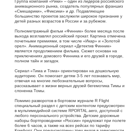
Группа компаний «Рики» – один из лидеров российского
анимационного рынка, создатель популярных франшиз
«Смешарики», «Фиксики» и др. Подавляющее
большинство проектов заслужили широкое признание у
детей разных возрастов в России и за рубежом.
Полнометражный фильм «Финник» более месяца после
выхода возглавлял российский прокат. Картина отмечена
почетными премиями, в том числе «Икар» и «Золотой
орел». Анимационный сериал «Детектив Финник»
является продолжением фильма. Сюжет основан на
приключениях домового Финника и его друзей в городе,
полном тайн и загадок.
Сериал «Тима и Тома» ориентирован на дошкольную
аудиторию. Он помогает детям 3-5 лет познавать мир,
отвечая на многие любознательные вопросы,
рассказывает о жизни верных друзей бегемотика Тимы и
слоненка Томы.
Помимо разворотов в бортовом журнале R Flight
специальный раздел с детским контентом предусмотрен
в мультимедийной системе RPORTAL.aero, доступной с
любого персонального устройства. Детские дорожные
наборы бортпроводники «России» предложат при полете
более 6 часов, а также на всех рейсах по тарифу
Комфорт. Они предусмотрены трех видов в зависимости