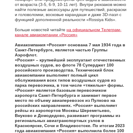
от возраста (3-5, 6-9, 10-11 лет). Внутри рюкзаков можно
найти полезные аксессуары для путешествий, раскраски
и головоломки, восковые карандаши и даже 3D-пазл с
функцией дополненной реальности «Rossiya Kids».
Больше новостей читайте
на официальном Телеграм-
канале авиакомпании «Россия»
Авиакомпания «Россия»
основана 7 мая 1934 года в
Санкт-Петербурге, является частью Группы
Аэрофлот.
«Россия» – крупнейший эксплуатант отечественных
воздушных судов, во флоте 78 Суперджет 100
российского производства. Технический блок
авиакомпании выполняет полный цикл
обслуживания всех типов воздушных судов из
парка перевозчика, в том числе «тяжелые» формы.
«Россия» является базовым перевозчиком
аэропорта Санкт-Петербурга и занимает первое
место по объему авиаперевозок из Пулково на
российских направлениях. «Россия» выполняет
рейсы из аэропортов Москвы Шереметьево,
Внуково и Домодедово, развивает программы из
региональных авиатранспортных узлов в
Красноярске, Сочи и Владивостоке. По итогам 2023
года авиакомпания «Россия» выполнила более 100