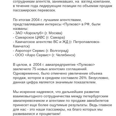
сотрудникам агентств, занимавших, на взгляд компании,
в течение года лидирующие позиции по объемам продаж
пассажирских перевозок.
По итогам 2004 г. лучшими агентствами,
представлявшими интересы <Пулково> в РФ, были
названы:
- ЗАО <Аэроклуб> (г. Москва)
- Самарское ЦАВС (г. Самара)
- Камчатское агентство ВС и ЖД (г. Петропавловск-
Камчатск)
- Аэропорт Сервис (г. Волгоград)
- ООО <Аэро Сервис> (г. Челябинск)
В целом, в 2004 г. авиапредприятие <Пулково>
заключило 75 новых агентских соглашений.
Одновременно, было отмечено увеличение объема
продаж, которое в среднем составило 26%. Безусловно,
данная цифра является значимым показателем.
Мы искренне надеемся, что дальнейшее развитие
взаимовыгодного сотрудничества между петербургским
авиаперевозчиком и агентами по продаже авиабилетов
принесет еще более ощутимые результаты. Ведь главное
для нас - это наши пассажиры, на благо которых мы
развиваемся и процветаем!