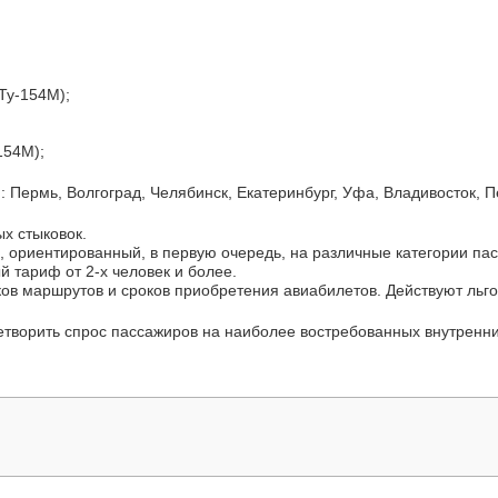
 Ту-154М);
154М);
 Пермь, Волгоград, Челябинск, Екатеринбург, Уфа, Владивосток, П
х стыковок.
, ориентированный, в первую очередь, на различные категории п
 тариф от 2-х человек и более.
ков маршрутов и сроков приобретения авиабилетов. Действуют льго
етворить спрос пассажиров на наиболее востребованных внутренн