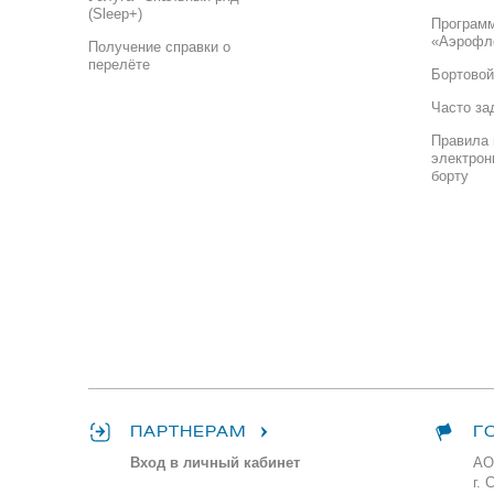
(Sleep+)
Програм
«Аэрофл
Получение справки о
перелёте
Бортовой
Часто за
Правила 
электрон
борту
ПАРТНЕРАМ
Г
Вход в личный кабинет
АО
г. 