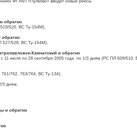
линиях ФГУАП <Пулково> вводит новые рейсы.
 и обратно
 519/520, ВС Ту-154М);
и обратно
Л 527/528, ВС Ту-154М);
Петропавловск-Камчатский и обратно
 с 11 июля по 28 сентября 2005 года по 1/3 дням (РС ПЛ 509/510, 
 761/762, 763/764, ВС Ту-134);
2/3 дням;
ды и обратно
тно