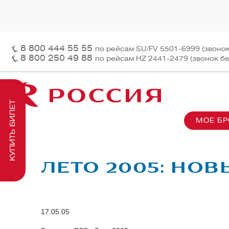
8 800 444 55 55
по рейсам SU/FV 5501-6999 (звоно
8 800 250 49 88
по рейсам HZ 2441-2479 (звонок б
КУПИТЬ БИЛЕТ
МОЕ Б
О нас
На рей
Наш ф
Информация и контакты
Грузов
Перед
ЛЕТО 2005: НО
Заказ 
Пасса
На бор
17.05.05