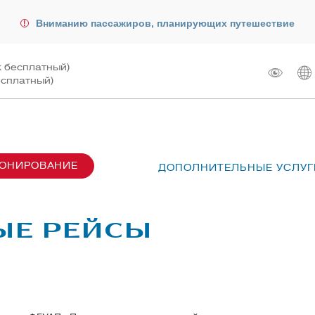
Вниманию пассажиров, планирующих путешествие
к бесплатный)
есплатный)
РОНИРОВАНИЕ
ДОПОЛНИТЕЛЬНЫЕ УСЛУГ
сах SU6001-6999
лот
ые перевозки
 рейсом
ВЫЕ РЕЙСЫ
чартера
жирам
ту