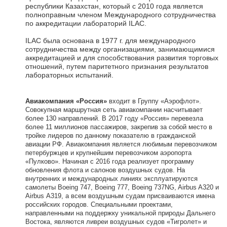
республики Казахстан, который с 2010 года является
полноправным членом Международного сотрудничества
по аккредитации лабораторий ILAC.
ILAC была основана в 1977 г. для международного
сотрудничества между организациями, занимающимися
аккредитацией и для способствования развития торговых
отношений, путем паритетного признания результатов
лабораторных испытаний.
Авиакомпания «Россия»
входит в Группу «Аэрофлот».
Совокупная маршрутная сеть авиакомпании насчитывает
более 130 направлений. В 2017 году «Россия» перевезла
более 11 миллионов пассажиров, закрепив за собой место в
тройке лидеров по данному показателю в гражданской
авиации РФ. Авиакомпания является любимым перевозчиком
петербуржцев и крупнейшим перевозчиком аэропорта
«Пулково». Начиная с 2016 года реализует программу
обновления флота и салонов воздушных судов. На
внутренних и международных линиях эксплуатируются
самолеты Boeing 747, Boeing 777, Boeing 737NG, Airbus A320 и
Airbus А319, а всем воздушным судам присваиваются имена
российских городов. Специальными проектами,
направленными на поддержку уникальной природы Дальнего
Востока, являются ливреи воздушных судов «Тигролет» и