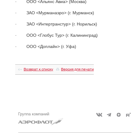
· ООО <Альянс Авиа> (Москва)
· ЗАО <Мурманаэро> (г. Мурманск)
· ЗАО <Интертранстур> (г. Норильск)
· ООО <Глобус Тур> (г. Калининград)
· ООО <Доплайн> (г. Уфа)
Возврат к списку
Версия для печати
Группа компаний