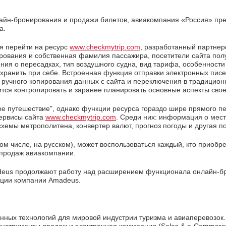
йн-бронирования и продажи билетов, авиакомпания «Россия» пред
а.
я перейти на ресурс
www.checkmytrip.com
, разработанный партне
ирования и собственная фамилия пассажира, посетители сайта п
ния о пересадках, тип воздушного судна, вид тарифа, особенности
хранить при себе. Встроенная функция отправки электронных писе
 ручного копирования данных с сайта и переключения в традицион
тся контролировать и заранее планировать основные аспекты свое
мое путешествие", однако функции ресурса гораздо шире прямого 
сервисы сайта
www.checkmytrip.com
. Среди них: информация о мест
схемы метрополитена, конвертер валют, прогноз погоды и другая 
том числе, на русском), может воспользоваться каждый, кто приобр
ах продаж авиакомпании.
deus продолжают работу над расширением функционала онлайн-бр
рции компании Amadeus.
ых технологий для мировой индустрии туризма и авиаперевозок.
t), инструменты продаж и электронная коммерция (Sales & e-Commer