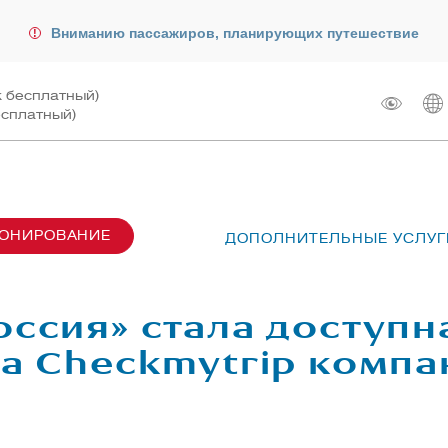
Вниманию пассажиров, планирующих путешествие
к бесплатный)
есплатный)
РОНИРОВАНИЕ
ДОПОЛНИТЕЛЬНЫЕ УСЛУГ
сах SU6001-6999
лот
ые перевозки
 рейсом
оссия» стала доступн
чартера
жирам
га Checkmytrip комп
ту