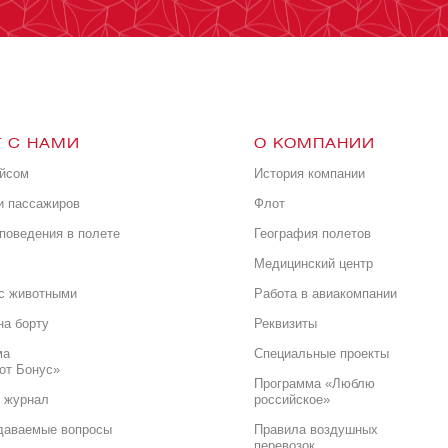
 С НАМИ
О КОМПАНИИ
ейсом
История компании
и пассажиров
Флот
поведения в полете
География полетов
Медицинский центр
с животными
Работа в авиакомпании
на борту
Реквизиты
ма
Специальные проекты
от Бонус»
Программа «Люблю
 журнал
российское»
даваемые вопросы
Правила воздушных
перевозок