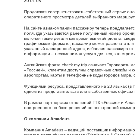
30.01.08
Продолжая совершенствовать собственный сервис онла
оперативного просмотра деталей выбранного маршрут
На сайте авиакомпании пассажиру теперь предлагаетс
поля, где указываются ранее полученный номер брон
включая такие детали как время вылета/прилета, сведе
графическом формате, пассажир может распечатать и 
указанный электронный адрес, избавляя пассажира от
информации - незаменимая услуга для тех, кто стреми
Английская фраза сheck my trip означает "проверить 
«Россией», клиентам доступны справочные службы и 
аэропортам, карты и телефонные коды городов мира, 
Функциями ресурса, представленного на 23 языках (в 
одном из представительств или в собственных офис
В рамках партнерских отношений ГТК «Россия» и Ama
построенного на базе решений по электронной комме
О компании Amadeus
Компания Amadeus – ведущий поставщик информационн
группы: дистрибуция ресурсов (Distribution & Conten