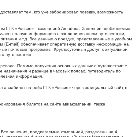
оставляет тем, кто уже забронировал поездку, возможность
ром ГТК «Россия» - компанией Amadeus. Заполнив необходимые
олучают полную информацию о запланированном путешествии,
 питания и т.д. Все данные о поездке, представленные в удобном
м (E-mail) обеспечивает оперативную доставку информации на
ные почтовые программы. Круглосуточный доступ к актуальной
го путешествия.
перевода. Помимо получения основных данных о путешествии с
е назначения и разнице в часовых поясах, путеводитель по
полезная информация.
ел авиабилет на рейс ГТК «Россия» через официальный сайт, в
онирования билетов на сайте авиакомпании, также
 Все решения, предлагаемые компанией, разделены на 4
ce), управление бизнес-процессами (Business Management) и