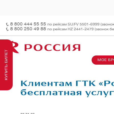
8 800 444 55 55
по рейсам SU/FV 5501-6999 (звоно
8 800 250 49 88
по рейсам HZ 2441-2479 (звонок б
КУПИТЬ БИЛЕТ
МОЕ Б
О нас
На рей
Наш ф
Информация и контакты
Грузов
Перед
Клиентам ГТК «Р
Заказ 
Пасса
бесплатная услу
На бор