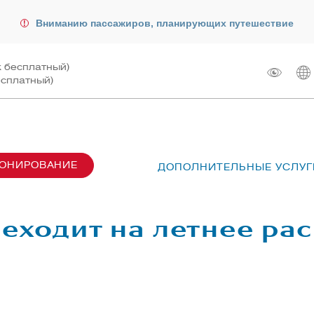
Вниманию пассажиров, планирующих путешествие
к бесплатный)
есплатный)
РОНИРОВАНИЕ
ДОПОЛНИТЕЛЬНЫЕ УСЛУГ
сах SU6001-6999
лот
ые перевозки
 рейсом
еходит на летнее ра
чартера
жирам
ту