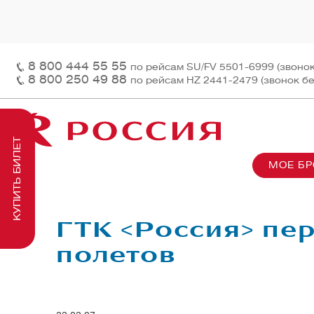
8 800 444 55 55
по рейсам SU/FV 5501-6999 (звоно
8 800 250 49 88
по рейсам HZ 2441-2479 (звонок б
КУПИТЬ БИЛЕТ
МОЕ Б
О нас
На рей
Наш ф
Информация и контакты
Грузов
Перед
ГТК <Россия> пер
Заказ 
Пасса
полетов
На бор