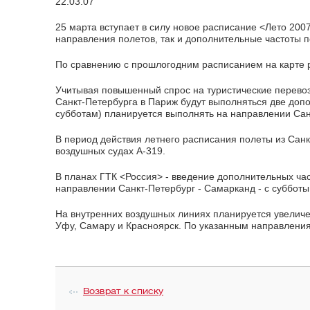
22.03.07
25 марта вступает в силу новое расписание <Лето 2007
направления полетов, так и дополнительные частоты 
По сравнению с прошлогодним расписанием на карте р
Учитывая повышенный спрос на туристические перевоз
Санкт-Петербурга в Париж будут выполняться две доп
субботам) планируется выполнять на направлении Сан
В период действия летнего расписания полеты из Сан
воздушных судах A-319.
В планах ГТК <Россия> - введение дополнительных час
направлении Санкт-Петербург - Самарканд - с субботы
На внутренних воздушных линиях планируется увеличе
Уфу, Самару и Красноярск. По указанным направления
Возврат к списку