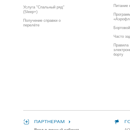
Питание 
Услуга "Спальный ряд"
(Sleep+)
Програм
«Аэрофл
Получение справки о
перелёте
Бортовой
Часто за
Правила 
электрон
борту
ПАРТНЕРАМ
Г
Вход в личный кабинет
АО