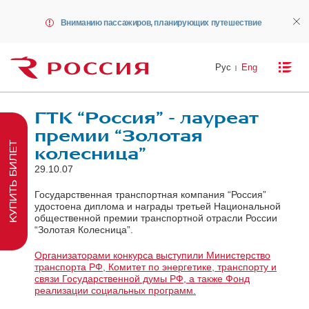
Вниманию пассажиров, планирующих путешествие
Рус
Eng
ГТК “Россия” - лауреат
премии “Золотая
КУПИТЬ БИЛЕТ
колесница”
29.10.07
Государственная транспортная компания “Россия”
удостоена диплома и награды третьей Национальной
общественной премии транспортной отрасли России
“Золотая Колесница”.
Организаторами конкурса выступили Министерство
транспорта РФ, Комитет по энергетике, транспорту и
связи Государственной думы РФ, а также Фонд
реализации социальных программ.