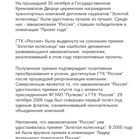
На прошедшей 26 октября в Государственном
Кремлевском Дворце церемонии награждения
транспортных компаний дипломов лауреатов “Золотой
колесницы” были удостоены лучшие из лучших. Среди
них - авиакомпания “Россия”, ставшая победителем в
номинации “Проект года”.
ГТК «Россия» была выдвинута на соискание премии
“Золотая колесница” как наиболее динамично
развивающаяся авиакомпания, перевозчик,
реализовавший в этом году перспективные проекты.
Полученная премия подтверждает позитивные
преобразования и успехи, достигнутые ГТК “Россия”
после прошедшей реорганизации компании.
Символичным является то, что авиакомпания “Россия”
удостоилась премии спустя год с момента
присоединения ФГУАП “Пулково” к ГТК “Россия”. 29
октября 2006 года был совершен первый полет под
единым флагом, ознаменовавший окончательное
объединение компаний.
Напомним, что авиакомпания “Россия” уже
удостаивалась премии “Золотая колесница”. В 2005 году
ей была вручена премия в номинации “Лидер
воздушного транспорта России”.