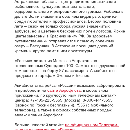
Астраханская область – центр притяжения активного
рыболовного, культурно-познавательного,
оздоровительного и рекреационного туризма. Рыбалка в
дельте Волги знаменита обилием видов рыб, ценится
среди любителей и профессионалов. Вторая половина
лета – сезон не только сбора урожая знаменитых
арбузов, но и цветения бескрайних полей лотосов. Яркие
цветы занесены в Красную книгу РФ. За здоровьем
путешественники отправляются к самому соленому
озеру – Баскунчак. В Астрахани посещают древний
кремль и другие памятники архитектуры.
«Россия» летает из Москвы в Астрахань на
отечественных Суперджет 100. Самолеты в двухклассной
компоновке – на борту 87 пассажиров. Авиабилеты в
продаже по тарифам Эконом и Бизнес.
Авиабилеты на рейсы «России» возможно забронировать
и приобрести на
сайте Аэрофлота
, в мобильном
приложении, по круглосуточным телефонам контакт-
центра: +7-495-223-5555 (Москва), 8-800-444-5555
(звонок по России бесплатный), *555 (с мобильного
телефона), а также в офисах собственных продаж
авиакомпании Аэрофлот.
Больше новостей читайте
на официальном Телеграм-
канале авиакомпании «Россия»