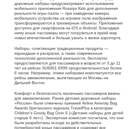
дорожные наборы предусматривают использование
мобильного приложения Rossiya Kids для дополнения
реальности игры-пазла — при наведении камеры
мобильного устройства на игровое поле изображения
трансформируются в трехмерные объекты. Приложение
доступно для смартфонов на iOS и Android. Благодаря
нему юные пассажиры могут погрузиться в яркий мир
новых впечатлений и больше узнать о жизни аэропорта.
Наборы, сочетающие традиционные продукты —
карандаши и раскраски, а также современные
технологии дополненной реальности, бесплатно
предоставляются для пассажиров в возрасте от 3 до 11
лет на рейсах SU6001-6999 продолжительностью более
6 часов. Например, этими наборами комплектуются все
рейсы авиакомпании, вылетающие из Москвы на
Дальний Восток.
Комфорт и безопасность маленьких пассажиров важны
для авиакомпании. Ранее детские дорожные наборы
«России» были отмечены премией Airline Amenity Bag
Awards британского журнала TravelPlus в категории
Children’s Goody Bag Over 6 («Детские наборы для детей
старше 6 лет»). Экспертная комиссия посчитала, что они
были разработаны исходя из действительных
потребностей юных пассажиров и содержат все