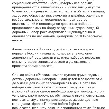
социальной ответственности, которых все больше
придерживаются авиакомпании и их поставщики услуг.
Члены жюри, среди которых эксперты в области авиации,
здорового образа жизни, экологии и дизайна, оценивали
изобретательность, креативность, новаторство
авиакомпаний и поставщиков дорожных наборов,
предоставляемых на борту воздушных судов. Каждый
дорожный набор рассматривался индивидуально и
оценивался по нескольким критериям по 100-балльной
шкале.
Авиакомпания «Россия» одной из первых в мире и
первая в России начала использовать технологии
дополненной реальности в детских наборах, позволяя
юным путешественникам весело и увлекательно
провести время в полете.
Сейчас рейсы «России» комплектуются двумя видами
детских дорожных наборов — для детей в возрасте от 3
до 5 лет и для юных пассажиров от 6 до 11 лет. Оба
набора включают в себя стильную сумку, в которой
можно найти все самое необходимое для комфортного и
увлекательного перелета: обучающую игру с карточками,
познавательную книжку-раскраску, восковые цветные
карандаши, брелок Remove before flight и
познавательную игру-пазл на авиационную тему. Детские