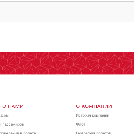
 С НАМИ
О КОМПАНИИ
ейсом
История компании
и пассажиров
Флот
поведения в полете
География полетов