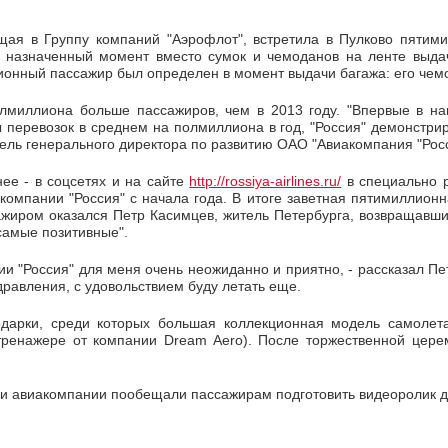
щая в Группу компаний "Аэрофлот", встретила в Пулково пятими
 назначенный момент вместо сумок и чемоданов на ленте выда
онный пассажир был определен в момент выдачи багажа: его чем
олмиллиона больше пассажиров, чем в 2013 году. "Впервые в н
перевозок в среднем на полмиллиона в год, "Россия" демонстрир
тель генерального директора по развитию ОАО "Авиакомпания "Рос
ее - в соцсетях и на сайте
http://rossiya-airlines.ru/
в специально 
омпании "Россия" с начала года. В итоге заветная пятимиллионн
жиром оказался Петр Касимцев, житель Петербурга, возвращавший
самые позитивные".
 "Россия" для меня очень неожиданно и приятно, - рассказал Пет
дравления, с удовольствием буду летать еще.
одарки, среди которых большая коллекционная модель самолет
атренажере от компании Dream Aero). После торжественной цер
ли авиакомпании пообещали пассажирам подготовить видеоролик д