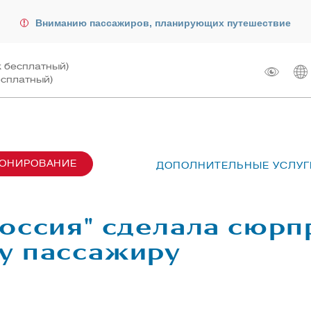
Вниманию пассажиров, планирующих путешествие
к бесплатный)
есплатный)
РОНИРОВАНИЕ
ДОПОЛНИТЕЛЬНЫЕ УСЛУГ
сах SU6001-6999
лот
ые перевозки
 рейсом
оссия" сделала сюрп
чартера
жирам
у пассажиру
ту