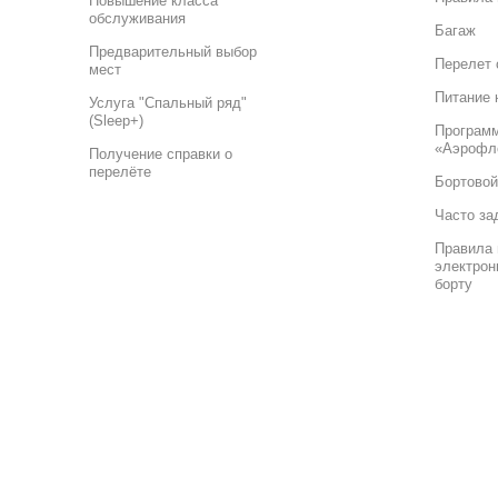
Повышение класса
обслуживания
Багаж
Предварительный выбор
Перелет 
мест
Питание 
Услуга "Спальный ряд"
(Sleep+)
Програм
«Аэрофл
Получение справки о
перелёте
Бортовой
Часто за
Правила 
электрон
борту