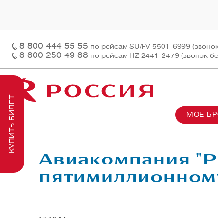
8 800 444 55 55
по рейсам SU/FV 5501-6999 (звоно
8 800 250 49 88
по рейсам HZ 2441-2479 (звонок б
КУПИТЬ БИЛЕТ
МОЕ Б
О нас
На рей
Наш ф
Информация и контакты
Грузов
Перед
Авиакомпания "Р
Заказ 
Пасса
пятимиллионном
На бор