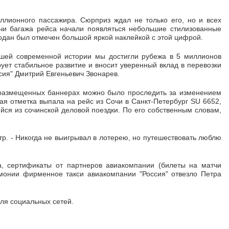
ллионного пассажира. Сюрприз ждал не только его, но и всех
чи багажа рейса начали появляться небольшие стилизованные
одан был отмечен большой яркой наклейкой с этой цифрой.
ашей современной истории мы достигли рубежа в 5 миллионов
ует стабильное развитие и вносит уверенный вклад в перевозки
сия" Дмитрий Евгеньевич Звонарев.
размещенных баннерах можно было проследить за изменением
ая отметка выпала на рейс из Сочи в Санкт-Петербург SU 6652,
ся из сочинской деловой поездки. По его собственным словам,
р. - Никогда не выигрывал в лотерею, но путешествовать люблю
а, сертификаты от партнеров авиакомпании (билеты на матчи
емонии фирменное такси авиакомпании "Россия" отвезло Петра
ля социальных сетей.