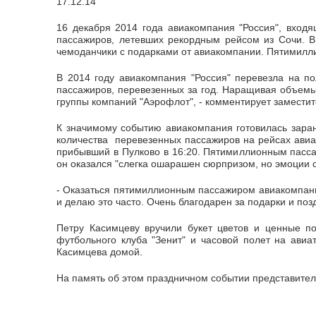
17.12.14
16 декабря 2014 года авиакомпания "Россия", входя
пассажиров, летевших рекордным рейсом из Сочи. В
чемоданчики с подарками от авиакомпании. Пятимилли
В 2014 году авиакомпания "Россия" перевезла на п
пассажиров, перевезенных за год. Наращивая объемы 
группы компаний "Аэрофлот", - комментирует замести
К значимому событию авиакомпания готовилась заран
количества перевезенных пассажиров на рейсах авиак
прибывший в Пулково в 16:20. Пятимиллионным пасса
он оказался "слегка ошарашен сюрпризом, но эмоции 
- Оказаться пятимиллионным пассажиром авиакомпании
и делаю это часто. Очень благодарен за подарки и поз
Петру Касимцеву вручили букет цветов и ценные п
футбольного клуба "Зенит" и часовой полет на ави
Касимцева домой.
На память об этом праздничном событии представите