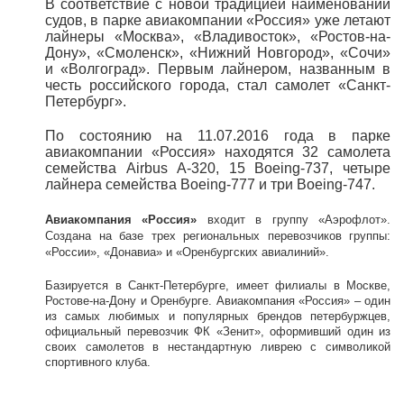
В соответствие с новой традицией наименований
судов, в парке авиакомпании «Россия» уже летают
лайнеры «Москва», «Владивосток», «Ростов-на-
Дону», «Смоленск», «Нижний Новгород», «Сочи»
и «Волгоград». Первым лайнером, названным в
честь российского города, стал самолет «Санкт-
Петербург».
По состоянию на 11.07.2016 года в парке
авиакомпании «Россия» находятся 32 самолета
семейства Airbus А-320, 15 Boeing-737, четыре
лайнера семейства Boeing-777 и три Boeing-747.
Авиакомпания «Россия»
входит в группу «Аэрофлот».
Создана на базе трех региональных перевозчиков группы:
«России», «Донавиа» и «Оренбургских авиалиний».
Базируется в Санкт-Петербурге, имеет филиалы в Москве,
Ростове-на-Дону и Оренбурге. Авиакомпания «Россия» – один
из самых любимых и популярных брендов петербуржцев,
официальный перевозчик ФК «Зенит», оформивший один из
своих самолетов в нестандартную ливрею с символикой
спортивного клуба.