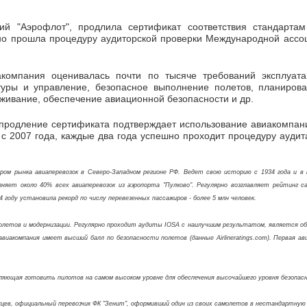
ий "Аэрофлот", продлила сертификат соответствия стандарта
но прошла процедуру аудиторской проверки Международной ассоци
компания оценивалась почти по тысяче требований эксплуата
туры и управление, безопасное выполнение полетов, планиров
живание, обеспечение авиационной безопасности и др.
продление сертификата подтверждает использование авиакомпани
 с 2007 года, каждые два года успешно проходит процедуру аудит
ром рынка авиаперевозок в Северо-Западном регионе РФ. Ведет свою историю с 1934 года и 
яет около 40% всех авиаперевозок из аэропорта "Пулково". Регулярно возглавляет рейтинг с
4 году установила рекорд по числу перевезенных пассажиров - более 5 млн человек.
 полетов и модернизации. Регулярно проходит аудиты IOSA с наилучшим результатом, является 
омпания имеет высший балл по безопасности полетов (данные Airlineratings.com). Первая авиако
зволяющая готовить пилотов на самом высоком уровне для обеспечения высочайшего уровня безопас
жцев, официальный перевозчик ФК "Зенит", оформивший один из своих самолетов в нестандартную 