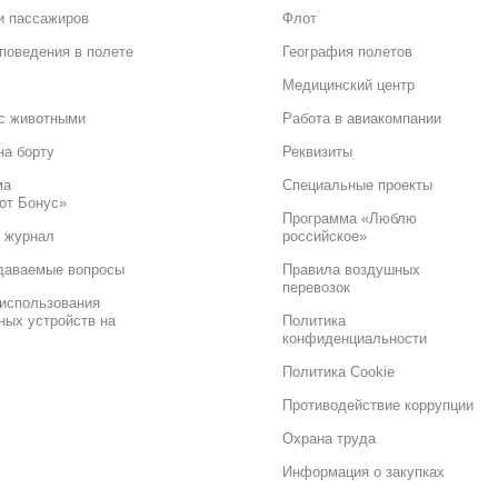
и пассажиров
Флот
поведения в полете
География полетов
Медицинский центр
с животными
Работа в авиакомпании
на борту
Реквизиты
ма
Специальные проекты
от Бонус»
Программа «Люблю
 журнал
российское»
даваемые вопросы
Правила воздушных
перевозок
использования
ных устройств на
Политика
конфиденциальности
Политика Cookie
Противодействие коррупции
Охрана труда
Информация о закупках