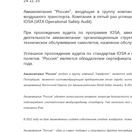
24.11.15
Авиакомпания "Россия", входящая в группу компан
воздушного транспорта. Компания в пятый раз успеш
IOSA (IATA Operational Safety Audit).
При прохождении аудита по программе IOSA, авиа
деятельности авиакомпании: организационные струк
техническое обслуживание самолетов, наземное обслу
Успешное прохождение аудита по стандартам IOSA и 
полетов. "Россия" является обладателем сертификата
года.
Авиакомпания "Россия"
входит в группу компаний "Аэрофлот", является лиде
Петербурге, является системообразующим предприятием этого города, выполн
авиакомпаний Восточной Европы (по данным рейтинга World Airline Awards). В 201
Авиакомпания "Россия" уделяет колоссальное внимание вопросам безопасности
подтверждает соответствие международному стандарту. Уже несколько лет авиак
планшета iPad.
В 2012 году на базе авиакомпании создана собственная учебная эскадрилья, по
Авиакомпания "Россия" - один из самых любимых и популярных брендов петербур