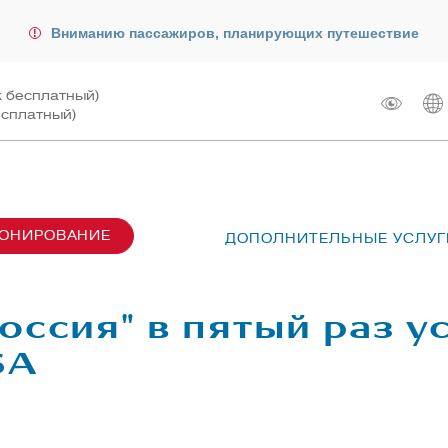
Вниманию пассажиров, планирующих путешествие
к бесплатный)
есплатный)
РОНИРОВАНИЕ
ДОПОЛНИТЕЛЬНЫЕ УСЛУГ
сах SU6001-6999
лот
ые перевозки
 рейсом
оссия" в пятый раз 
чартера
жирам
SA
ту