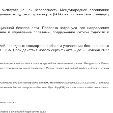
м эксплуатационной безопасности Международной ассоциации
ации воздушного транспорта (IATA) на соответствие стандарту
ционной безопасности. Проверка затронула все направления
ание и управление полетами, поддержание летной годности и
ей передовых стандартов в области управления безопасностью
а IOSA. Срок действия нового сертификата – до 23 ноября 2017
в настоящее время входит в пятерку крупнейших авиакомпаний страны. Базируется в Санкт-
амых пунктуальных авиаперевозчиков в России, второй год подряд входит в десятку лучших
обладателем единого сертификата системы менеджмента качества ISO с 2005 года и неизменно
мпания России, внедрившая Electronic Flight Bag (EFB) второго класса на базе электронного
ности полетов.
ливрею с символикой спортивного клуба.