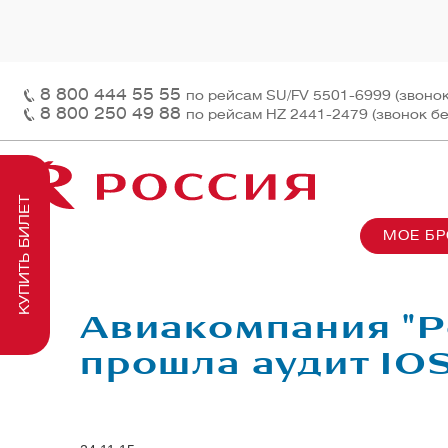
8 800 444 55 55
по рейсам SU/FV 5501-6999 (звоно
8 800 250 49 88
по рейсам HZ 2441-2479 (звонок б
КУПИТЬ БИЛЕТ
МОЕ Б
О нас
На рей
Наш ф
Информация и контакты
Грузов
Перед
Авиакомпания "Р
Заказ 
Пасса
прошла аудит IO
На бор