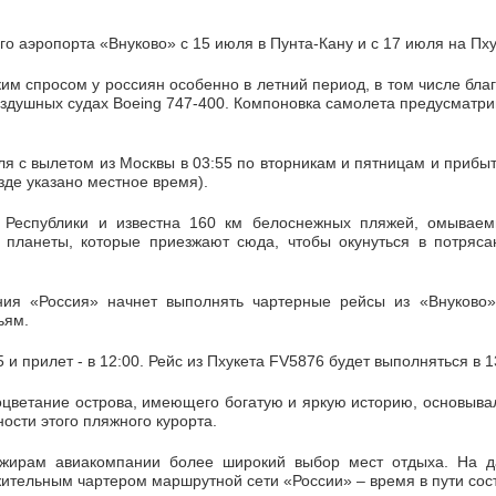
о аэропорта «Внуково» с 15 июля в Пунта-Кану и с 17 июля на Пху
м спросом у россиян особенно в летний период, в том числе благ
душных судах Boeing 747-400. Компоновка самолета предусматри
я с вылетом из Москвы в 03:55 по вторникам и пятницам и прибыт
езде указано местное время).
й Республики и известна 160 км белоснежных пляжей, омывае
й планеты, которые приезжают сюда, чтобы окунуться в потря
ия «Россия» начнет выполнять чартерные рейсы из «Внуково»,
ьям.
и прилет - в 12:00. Рейс из Пхукета FV5876 будет выполняться в 13
цветание острова, имеющего богатую и яркую историю, основывал
ости этого пляжного курорта.
ажирам авиакомпании более широкий выбор мест отдыха. На 
ительным чартером маршрутной сети «России» – время в пути соста