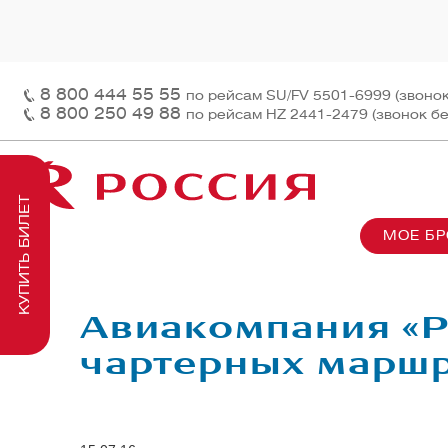
8 800 444 55 55
по рейсам SU/FV 5501-6999 (звоно
8 800 250 49 88
по рейсам HZ 2441-2479 (звонок б
КУПИТЬ БИЛЕТ
МОЕ Б
О нас
На рей
Наш ф
Информация и контакты
Грузов
Перед
Авиакомпания «Р
Заказ 
Пасса
чартерных марш
На бор