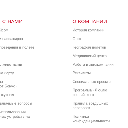
 С НАМИ
О КОМПАНИИ
ейсом
История компании
и пассажиров
Флот
поведения в полете
География полетов
Медицинский центр
с животными
Работа в авиакомпании
на борту
Реквизиты
ма
Специальные проекты
от Бонус»
Программа «Люблю
 журнал
российское»
даваемые вопросы
Правила воздушных
перевозок
использования
ных устройств на
Политика
конфиденциальности