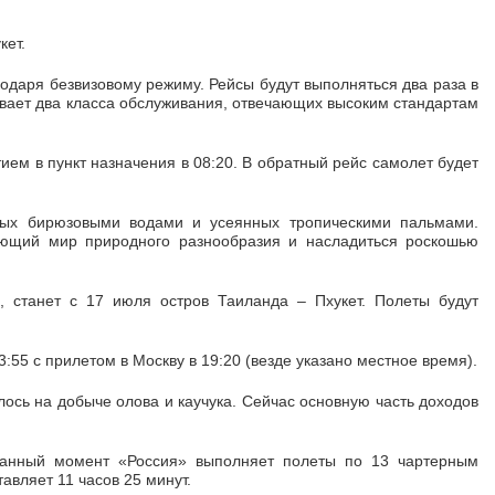
кет.
одаря безвизовому режиму. Рейсы будут выполняться два раза в
вает два класса обслуживания, отвечающих высоким стандартам
ием в пункт назначения в 08:20. В обратный рейс самолет будет
мых бирюзовыми водами и усеянных тропическими пальмами.
сающий мир природного разнообразия и насладиться роскошью
 станет с 17 июля остров Таиланда – Пхукет. Полеты будут
:55 с прилетом в Москву в 19:20 (везде указано местное время).
ось на добыче олова и каучука. Сейчас основную часть доходов
данный момент «Россия» выполняет полеты по 13 чартерным
вляет 11 часов 25 минут.