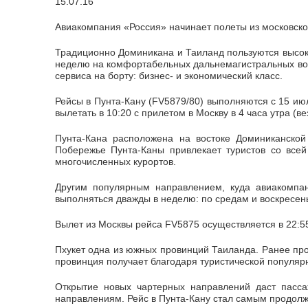
15.07.16
Авиакомпания «Россия» начинает полеты из московског
Традиционно Доминикана и Таиланд пользуются высоки
неделю на комфортабельных дальнемагистральных воз
сервиса на борту: бизнес- и экономический класс.
Рейсы в Пунта-Кану (FV5879/80) выполняются с 15 июл
вылетать в 10:20 с прилетом в Москву в 4 часа утра (в
Пунта-Кана расположена на востоке Доминиканско
Побережье Пунта-Каны привлекает туристов со все
многочисленных курортов.
Другим популярным направлением, куда авиакомпан
выполняться дважды в неделю: по средам и воскресен
Вылет из Москвы рейса FV5875 осуществляется в 22:55 
Пхукет одна из южных провинций Таиланда. Ранее про
провинция получает благодаря туристической популярн
Открытие новых чартерных направлений даст пасс
направлениям. Рейс в Пунта-Кану стал самым продолж