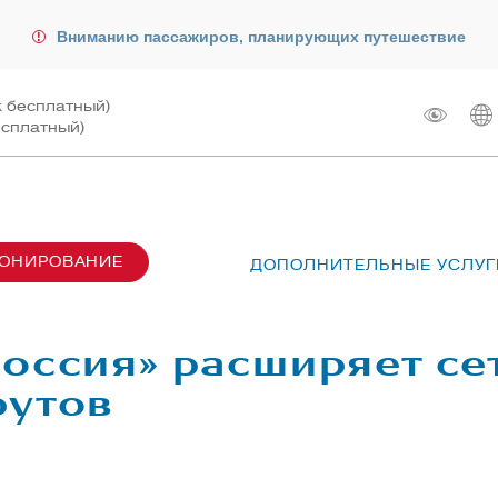
Вниманию пассажиров, планирующих путешествие
к бесплатный)
есплатный)
РОНИРОВАНИЕ
ДОПОЛНИТЕЛЬНЫЕ УСЛУГ
сах SU6001-6999
лот
ые перевозки
 рейсом
оссия» расширяет се
чартера
жирам
рутов
ту