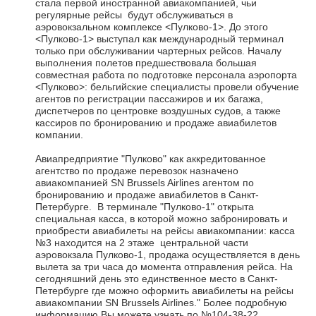
стала первой иностранной авиакомпанией, чьи
регулярные рейсы будут обслуживаться в
аэровокзальном комплексе <Пулково-1>. До этого
<Пулково-1> выступал как международный терминал
только при обслуживании чартерных рейсов. Началу
выполнения полетов
предшествовала большая
совместная работа по подготовке персонала аэропорта
<Пулково>: бельгийские специалисты провели обучение
агентов по регистрации пассажиров и их багажа,
диспетчеров по центровке воздушных судов, а также
кассиров по бронированию и продаже авиабилетов
компании.
Авиапредприятие "Пулково" как аккредитованное
агентство по продаже перевозок назначено
авиакомпанией SN Brussels Airlines агентом по
бронированию и продаже авиабилетов в Санкт-
Петербурге. В терминале "Пулково-1" открыта
специальная касса, в которой можно забронировать и
приобрести авиабилеты на рейсы авиакомпании: касса
№3 находится на 2 этаже центральной части
аэровокзала Пулково-1, продажа осуществляется в день
вылета за три часа до момента отправления рейса. На
сегодняшний день это единственное место в Санкт-
Петербурге где можно оформить авиабилеты на рейсы
авиакомпании SN Brussels Airlines." Более подробную
информацию Вы можете узнать по №104-38-22.