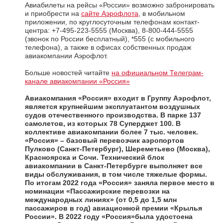
Авиабилеты на рейсы «России» возможно забронировать
и приобрести на
сайте Аэрофлота
, в мобильном
приложении, по круглосуточным телефонам контакт-
центра: +7-495-223-5555 (Москва), 8-800-444-5555
(звонок по России бесплатный), *555 (с мобильного
телефона), а также в офисах собственных продаж
авиакомпании Аэрофлот.
Больше новостей читайте
на официальном Телеграм-
канале авиакомпании «Россия»
Авиакомпания «Россия»
входит в Группу Аэрофлот,
является крупнейшим эксплуатантом воздушных
судов отечественного производства. В парке 137
самолетов, из которых 78 Суперджет 100. В
коллективе авиакомпании более 7 тыс. человек.
«Россия» – базовый перевозчик аэропортов
Пулково (Санкт-Петербург), Шереметьево (Москва),
Красноярска и Сочи. Технический блок
авиакомпании в Санкт-Петербурге выполняет все
виды обслуживания, в том числе тяжелые формы.
По итогам 2022 года «Россия» заняла первое место в
номинации «Пассажирские перевозки на
международных линиях» (от 0,5 до 1,5 млн
пассажиров в год) авиационной премии «Крылья
России». В 2022 году «Россия»была удостоена