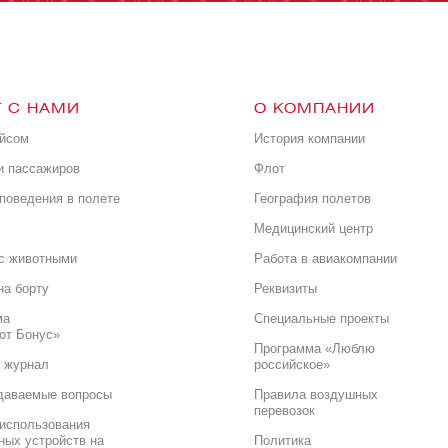
 С НАМИ
О КОМПАНИИ
ейсом
История компании
и пассажиров
Флот
поведения в полете
География полетов
Медицинский центр
с животными
Работа в авиакомпании
на борту
Реквизиты
ма
Специальные проекты
от Бонус»
Программа «Люблю
 журнал
российское»
даваемые вопросы
Правила воздушных
перевозок
использования
ных устройств на
Политика