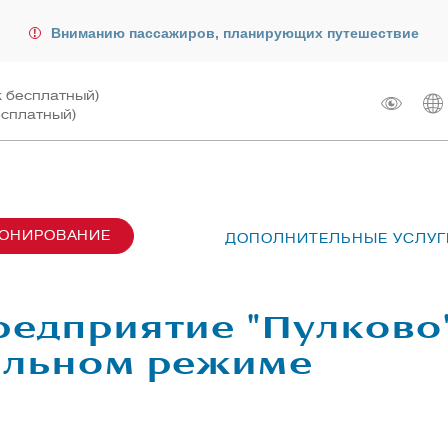
Вниманию пассажиров, планирующих путешествие
к бесплатный)
есплатный)
РОНИРОВАНИЕ
ДОПОЛНИТЕЛЬНЫЕ УСЛУГ
сах SU6001-6999
лот
ые перевозки
 рейсом
редприятие "Пулково"
чартера
жирам
альном режиме
ту