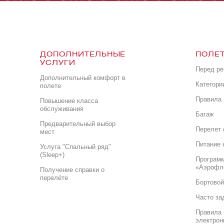
ДОПОЛНИТЕЛЬНЫЕ
ПОЛЕТ
УСЛУГИ
Перед р
Дополнительный комфорт в
Категори
полете
Правила 
Повышение класса
обслуживания
Багаж
Предварительный выбор
Перелет 
мест
Питание 
Услуга "Спальный ряд"
(Sleep+)
Програм
«Аэрофл
Получение справки о
перелёте
Бортовой
Часто за
Правила 
электрон