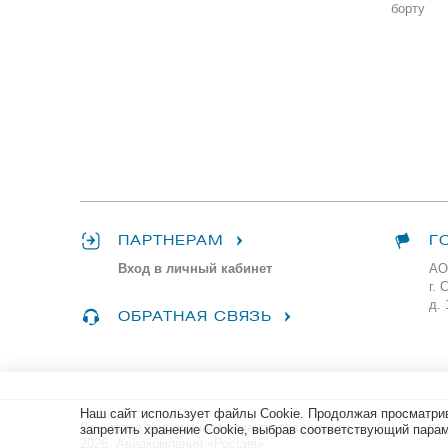
борту
ПАРТНЕРАМ
Г
Вход в личный кабинет
АО
г. 
д. 
ОБРАТНАЯ СВЯЗЬ
Наш сайт использует файлы Cookie. Продолжая просматрив
Все права защищены и охраняются законом
запретить хранение Cookie, выбрав соответствующий парам
2026, Авиакомпания «Россия»