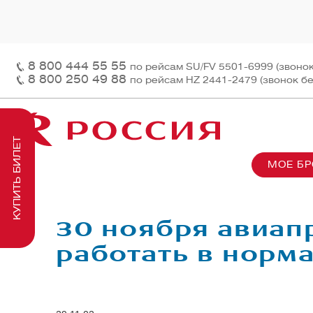
8 800 444 55 55
по рейсам SU/FV 5501-6999 (звоно
8 800 250 49 88
по рейсам HZ 2441-2479 (звонок б
КУПИТЬ БИЛЕТ
МОЕ Б
О нас
На рей
Наш ф
Информация и контакты
Грузов
Перед
30 ноября авиап
Заказ 
Пасса
работать в норм
На бор