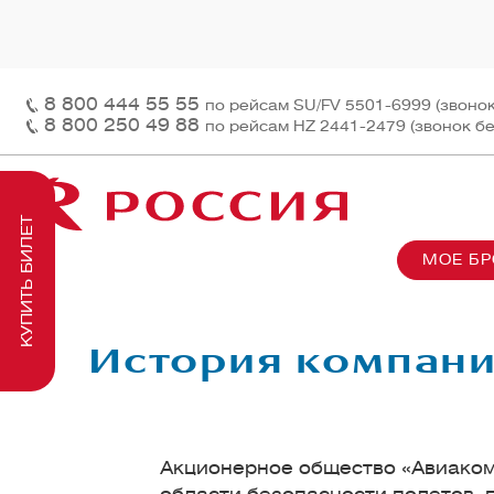
8 800 444 55 55
по рейсам SU/FV 5501-6999 (звоно
8 800 250 49 88
по рейсам HZ 2441-2479 (звонок б
КУПИТЬ БИЛЕТ
МОЕ Б
О нас
На рей
Наш ф
Информация и контакты
Грузов
Перед
История компан
Заказ 
Пасса
На бор
Акционерное общество «Авиакомп