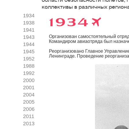
области безопасности полетов,
коллективы в различных региона
1934
1934
1938
1941
Организован самостоятельный отряд
1943
Командиром авиаотряда был назначе
1944
Реорганизовано Главное Управление
1945
Ленинграде. Проведение реорганиза
1952
1988
1992
2000
2001
2004
2005
2006
2011
2013