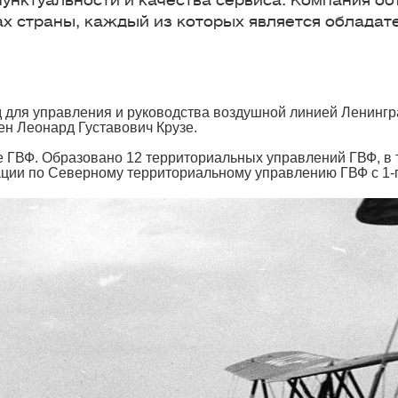
 пунктуальности и качества сервиса. Компания
х страны, каждый из которых является обладат
 для управления и руководства воздушной линией Ленингра
н Леонард Густавович Крузе.
 ГВФ. Образовано 12 территориальных управлений ГВФ, в 
ции по Северному территориальному управлению ГВФ с 1-го