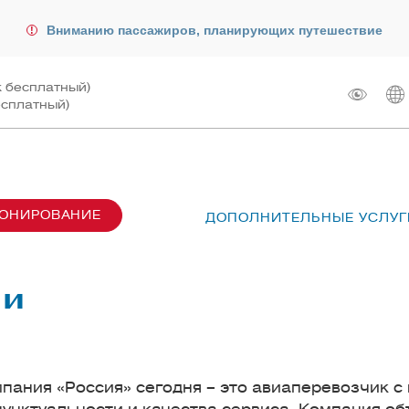
Вниманию пассажиров, планирующих путешествие
к бесплатный)
есплатный)
РОНИРОВАНИЕ
ДОПОЛНИТЕЛЬНЫЕ УСЛУГ
сах SU6001-6999
лот
ые перевозки
 рейсом
ии
чартера
жирам
ту
ания «Россия» сегодня – это авиаперевозчик с 