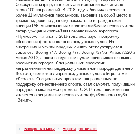
Совокупная маршрутная сеть авиакомпании насчитывает
около 100 направлений. В 2018 году «Россия» перевезла
более 11 миллионов пассажиров, закрепив за собой место в
тройке лидеров по данному показателю в гражданской
авиации РФ. Авиакомпания является любимым перевозчиком
петербуржцев и крупнейшим перевозчиком аэропорта
«Пулково». Начиная с 2016 года реализует программу
обновления флота и салонов воздушных судов. На
внутренних и международных линиях эксплуатируются
самолеты Boeing 747, Boeing 777, Boeing 737NG, Airbus A320 и
Airbus А319, а всем воздушным судам присваиваются имена
российских городов. Специальными проектами,
направленными на поддержку уникальной природы Дальнего
Востока, являются ливреи воздушных судов «Тигролет» и
«Леолет». Специальным проектом, направленным на
поддержку отечественного спорта, стал самолет, получивший
народное название «Спортолет». С 2014 года авиакомпания
является официальным перевозчиком футбольного клуба
«Зенит».
Возврат к списку
Версия для печати