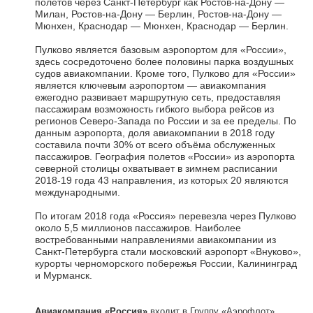
полетов через Санкт-Петербург как Ростов-на-Дону —
Милан, Ростов-на-Дону — Берлин, Ростов-на-Дону —
Мюнхен, Краснодар — Мюнхен, Краснодар — Берлин.
Пулково является базовым аэропортом для «России»,
здесь сосредоточено более половины парка воздушных
судов авиакомпании. Кроме того, Пулково для «России»
является ключевым аэропортом — авиакомпания
ежегодно развивает маршрутную сеть, предоставляя
пассажирам возможность гибкого выбора рейсов из
регионов Северо-Запада по России и за ее пределы. По
данным аэропорта, доля авиакомпании в 2018 году
составила почти 30% от всего объёма обслуженных
пассажиров. География полетов «России» из аэропорта
северной столицы охватывает в зимнем расписании
2018-19 года 43 направления, из которых 20 являются
международными.
По итогам 2018 года «Россия» перевезла через Пулково
около 5,5 миллионов пассажиров. Наиболее
востребованными направлениями авиакомпании из
Санкт-Петербурга стали московский аэропорт «Внуково»,
курорты черноморского побережья России, Калининград
и Мурманск.
Авиакомпания «Россия»
входит в Группу «Аэрофлот».