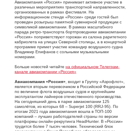
Авиакомпания «Россия» принимает активное участие в
различных мероприятиях транспортной направленности,
организованных в рамках фестиваля. На
информационном стенде «России» среди гостей был
проведен розыгрыш памятной сувенирной продукции с
символикой авиакомпании. В рамках масштабного
парада ретро-транспорта бортпроводники авиакомпании
«Россия» поприветствуют горожан из салона раритетного
кабриолета на улицах Северной столицы, а в концертной
программе примет участие командир воздушного судна
Владимир Епифанов с сольными музыкальными
номерами.
Больше новостей читайте
на официальном Телеграм-
канале авиакомпании «Россия»
Авиакомпания «Россия
»
, входит в Группу «Аэрофлот»,
является вторым перевозчиком в Российской Федерации
по величине флота воздушных судов и крупнейшим
эксплуатантом лайнеров отечественного производства.
На сегодняшний день в парке авиакомпании 125
самолётов, из которых 68 – Superjet 100 (RRJ-95). По
итогам 2021 года авиакомпания вошла в ТОП-100
компаний – лучших работодателей страны по версии
платформы онлайн-рекрутинга HeadHunter. В «России»
трудится более 7 тысяч человек. Технический блок