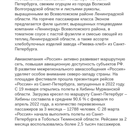
Петербурга, свежим огурцом из города Волжский
Волгоградской области и листьями рукколы,
выращенными во Всеволожском районе Ленинградской
области. На горячее пассажирам класса Эконом
предлагается филе цыплят, выращенных птицеводами
компании «Ленинград» Всеволожского района, в
томатном соусе с пастой фузилли и смесью овощей из
теплиц Ленинградской области, а также ассорти
хлебобулочных изделий завода «Ржевка-хлеб» из Санкт-
Петербурга.
Авиакомпания «Россия» активно развивает маршрутную
сеть, повышая авиационную доступность субъектов РФ.
В развитии межрегионального авиасообщения «Россия»
уделяет особое внимание северо-западу страны. На
площадке фестиваля прошла презентация рейсов
«России» из Санкт-Петербурга, запущенных в 2022 году.
С 19 января открылись полеты в Хибины Мурманской
области. Загрузка кресел по маршруту Санкт-Петербург –
Хибины составила в среднем 90,6 % с февраля по
апрель 2022 года, а количество перевезенных
пассажиров за 3 месяца – 12788 человек. С 28 марта
«Россия» начала выполнять полеты из Санкт-
Петербурга в Тобольск Тюменской области. Рейсами за 2
месяца воспользовались более 2,5 тысяч пассажиров.