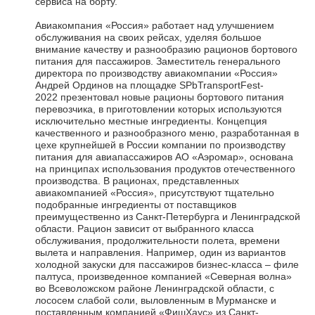
сервиса на борту.
Авиакомпания «Россия» работает над улучшением
обслуживания на своих рейсах, уделяя большое
внимание качеству и разнообразию рационов бортового
питания для пассажиров. Заместитель генерального
директора по производству авиакомпании «Россия»
Андрей Ординов на площадке SPbTransportFest-
2022 презентовал новые рационы бортового питания
перевозчика, в приготовлении которых используются
исключительно местные ингредиенты. Концепция
качественного и разнообразного меню, разработанная в
цехе крупнейшей в России компании по производству
питания для авиапассажиров АО «Аэромар», основана
на принципах использования продуктов отечественного
производства. В рационах, представленных
авиакомпанией «Россия», присутствуют тщательно
подобранные ингредиенты от поставщиков
преимущественно из Санкт-Петербурга и Ленинградской
области. Рацион зависит от выбранного класса
обслуживания, продолжительности полета, времени
вылета и направления. Например, один из вариантов
холодной закуски для пассажиров бизнес-класса – филе
палтуса, произведенное компанией «Северная волна»
во Всеволожском районе Ленинградской области, с
лососем слабой соли, выловленным в Мурманске и
поставленным компанией «ФишХаус» из Санкт-