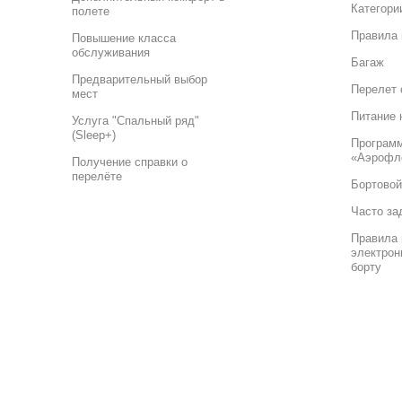
Категори
полете
Правила 
Повышение класса
обслуживания
Багаж
Предварительный выбор
Перелет 
мест
Питание 
Услуга "Спальный ряд"
(Sleep+)
Програм
«Аэрофл
Получение справки о
перелёте
Бортовой
Часто за
Правила 
электрон
борту