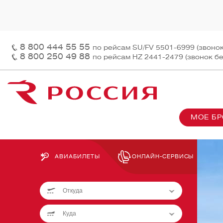
8 800 444 55 55
по рейсам SU/FV 5501-6999 (звоно
8 800 250 49 88
по рейсам HZ 2441-2479 (звонок б
МОЕ Б
О нас
На рей
Наш ф
Информация и контакты
Грузов
Перед
АВИАБИЛЕТЫ
ОНЛАЙН-СЕРВИСЫ
Заказ 
Пасса
Ы
На бор