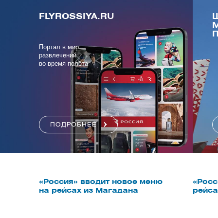
FLYROSSIYA.RU
М
П
Портал в мир
развлечений
во время полёта
ПОДРОБНЕЕ
«Россия» вводит новое меню
«Росс
на рейсах из Магадана
рейса