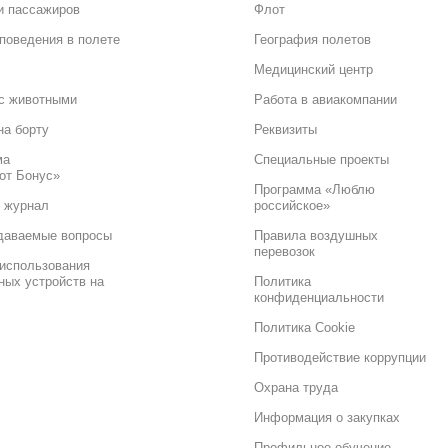
и пассажиров
Флот
поведения в полете
География полетов
Медицинский центр
с животными
Работа в авиакомпании
на борту
Реквизиты
ма
Специальные проекты
от Бонус»
Программа «Люблю
 журнал
российское»
даваемые вопросы
Правила воздушных
перевозок
использования
ных устройств на
Политика
конфиденциальности
Политика Cookie
Противодействие коррупции
Охрана труда
Информация о закупках
Профильное обучение