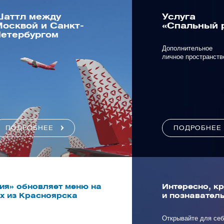
Шаттл между
Услуга
осквой и Санкт-
«Спальный 
етербургом
Дополнительное
личное пространств
ПОДРОБНЕЕ
ПОДРОБНЕЕ
ия» обновляет меню на
Интересно, к
х из Красноярска
и познавател
Открывайте для себ