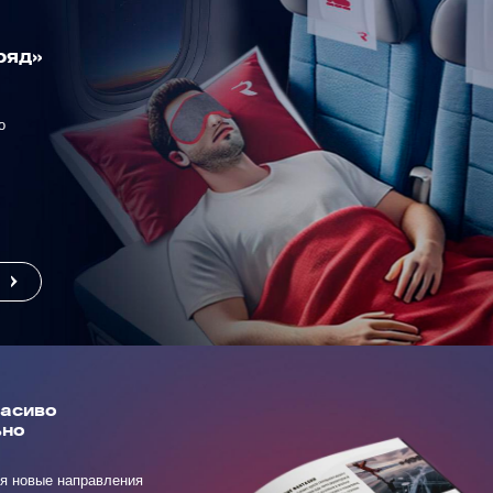
ряд»
о
расиво
ьно
я новые направления